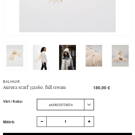
BALMUIR
Aurora scarf 35x160, full cream
180,00 €
Väri / Koko:
6438232778574
1
Määrä: