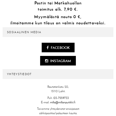
Postin tai Matkahuollon
toimitus alk.
7,90 €.
Myymälästä
nouto 0 €,
ilmoitamme kun tilaus on valmis noudettavaksi.
SOSIAALINEN MEDIA
FACEBOOK
INSTAGRAM
YHTEYSTIEDOT
Rautatienkatu 20,
15110 Lahti.
Puh.
03-7559733
E-mail.
milla@millanputiikki.fi
Toivomme yhteydenotot ensisijaisesti
sähköpostitse/palautteen kautta.