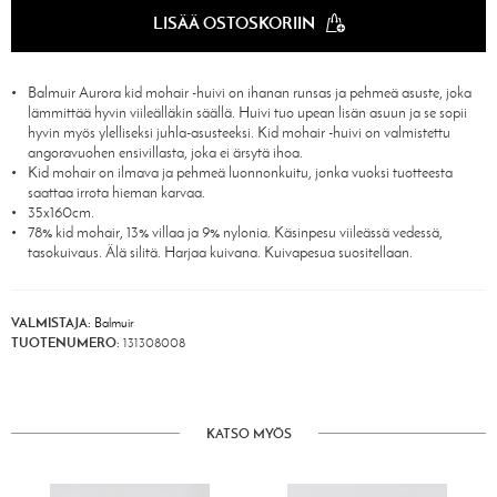
LISÄÄ OSTOSKORIIN
Balmuir Aurora kid mohair -huivi on ihanan runsas ja pehmeä asuste, joka
lämmittää hyvin viileälläkin säällä. Huivi tuo upean lisän asuun ja se sopii
hyvin myös ylelliseksi juhla-asusteeksi. Kid mohair -huivi on valmistettu
angoravuohen ensivillasta, joka ei ärsytä ihoa.
Kid mohair on ilmava ja pehmeä luonnonkuitu, jonka vuoksi tuotteesta
saattaa irrota hieman karvaa.
35x160cm.
78% kid mohair, 13% villaa ja 9% nylonia. Käsinpesu viileässä vedessä,
tasokuivaus. Älä silitä. Harjaa kuivana. Kuivapesua suositellaan.
VALMISTAJA:
Balmuir
TUOTENUMERO:
131308008
KATSO MYÖS