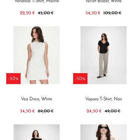
Vendredi T-Shirt, Marine
Velvet Blazer, White
22,50 €
45,00 €
54,50 €
109,00 €
-50%
-50%
Vea Dress, White
Vaporo T-Shirt, Noir
34,50 €
69,00 €
24,50 €
49,00 €