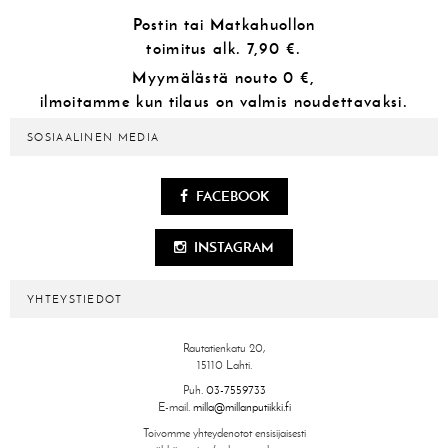
Postin tai Matkahuollon
toimitus alk.
7,90 €.
Myymälästä
nouto 0 €,
ilmoitamme kun tilaus on valmis noudettavaksi.
SOSIAALINEN MEDIA
FACEBOOK
INSTAGRAM
YHTEYSTIEDOT
Rautatienkatu 20,
15110 Lahti.
Puh.
03-7559733
E-mail.
milla@millanputiikki.fi
Toivomme yhteydenotot ensisijaisesti