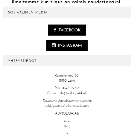
ilmoitamme kun tilaus on valmis noudettavaksi.
SOSIAALINEN MEDIA
FACEBOOK
INSTAGRAM
YHTEYSTIEDOT
Rautatienkatu 20,
15110 Lahti.
Puh.
03-7559733
E-mail.
milla@millanputiikki.fi
Toivomme yhteydenotot ensisijaisesti
sähköpostitse/palautteen kautta.
AUKIOLOAJAT:
ti-pe
11-18
la