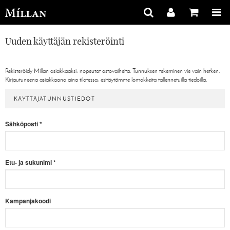
Uuden käyttäjän rekisteröinti
Rekisteröidy Millan asiakkaaksi: nopeutat ostovaiheita. Tunnuksen tekeminen vie vain hetken.
Kirjautuneena asiakkaana aina tilatessa, esitäytämme lomakkeita tallennetuilla tiedoilla.
KÄYTTÄJÄTUNNUSTIEDOT
Sähköposti
*
Etu- ja sukunimi
*
Kampanjakoodi