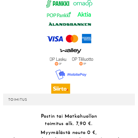
TOIMITUS
Postin tai Matkahuollon
toimitus alk.
7,90 €.
Myymälästä
nouto 0 €,