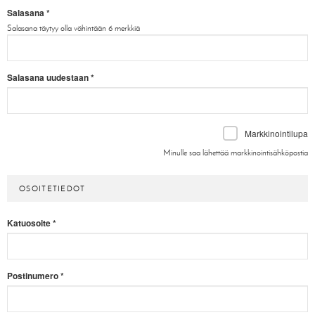
Salasana
*
Salasana täytyy olla vähintään 6 merkkiä
Salasana uudestaan
*
Markkinointilupa
Minulle saa lähettää markkinointisähköpostia
OSOITETIEDOT
Katuosoite
*
Postinumero
*