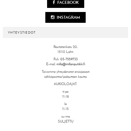
FACEBOOK
INSTAGRAM
YHTEYSTIEDOT
Rautatienkatu 20,
15110 Lahti.
Puh.
03-7559733
E-mail.
milla@millanputiikki.fi
Toivomme yhteydenotot ensisijaisesti
sähköpostitse/palautteen kautta.
AUKIOLOAJAT:
ti-pe
11-18
la
11-15
su-ma
SULJETTU