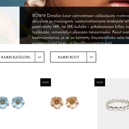
BOW19 Detailsin korut valmistetaan valikoiduista materiaa
akryylistä ja messingistä, ruostumattomasta teräksestä tehd
päällystetty 14K- tai 18K-kullalla – pitkäkestoisen kiillon,
tyylikkään, viimeistellyn ulkonäön takaamiseksi. Korut ovat
kadmiumitomia, ja ne on kehitetty ihoystävällisiksi sekä 
eurooppalaiset laatu- ja turvallisuusvaatimukset.
KAIKKI KATEGORIAT
KAIKKI KOOT
UUSI
UUSI