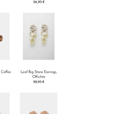
34,95 €
t Coffee
Leaf Big Stone Earrings,
Offwhite
39,95 €