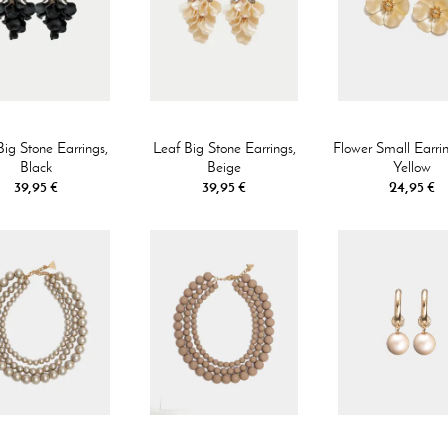
Big Stone Earrings,
Leaf Big Stone Earrings,
Flower Small Earrin
Black
Beige
Yellow
39,95 €
39,95 €
24,95 €