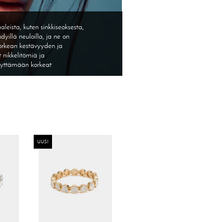
leista, kuten sinkkiseoksesta,
yillä neuloilla, ja ne on
 korkean kestävyyden ja
 nikkelitömiä ja
täyttämään korkeat
UUSI