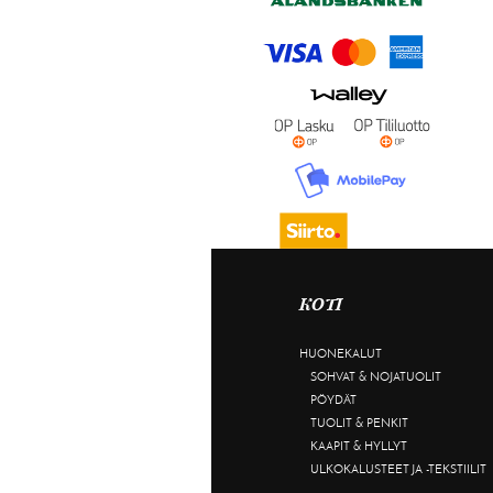
KOTI
HUONEKALUT
SOHVAT & NOJATUOLIT
PÖYDÄT
TUOLIT & PENKIT
KAAPIT & HYLLYT
ULKOKALUSTEET JA -TEKSTIILIT