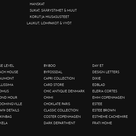
HANSKAT
SUKAT, SÄÄRYSTIMET & MUUT
KORUT JA HIUSASUSTEET
LAUKUT, LOMPAKOT & VYÖT
SE LEVEL
BY-BOO
DAY ET
ACH HOUSE
BYFOSSDAL
DESIGN LETTERS
AUMONT
CAPRI COLLECTION
DIXIE
LLISSIMA
CARD STORE
EDBLAD
OMUS
CHIC ANTIQUE DENMARK
ELERIA CORTES
OND HOUR
CHIMI
EMM COPENHAGEN
OOMINGVILLE
CHOKLATE PARIS
ESTEE
W19 DETAILS
CLASSIC COLLECTION
ESTEE BROWN
XINBAG
COSTER COPENHAGEN
ESTHEME CACHEMIRE
KELA
DARK DEPARTMENT
FRATI HOME