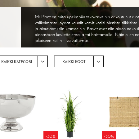
Mr Plant on mitä upeimpiin tekokasveihin erikoistunut ruots
valikoimasta löydät kauniit kasvit kotiisi pienistä silkkisistä
ja ainutlaatuisiin kransseihin. Kasvit ovat niin aidon näkö
ainoastaan koskettelemalla tai haistamalla. Näin ollen 
jokaiseen kotiin – vaivattomasti.
KAIKKI KATEGORIAT
KAIKKI KOOT
-30%
-30%