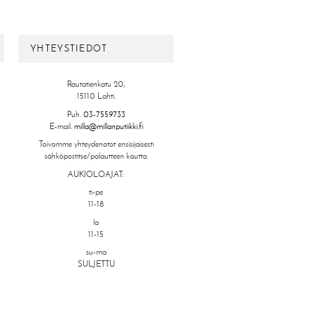
YHTEYSTIEDOT
Rautatienkatu 20,
15110 Lahti.
Puh.
03-7559733
E-mail.
milla@millanputiikki.fi
Toivomme yhteydenotot ensisijaisesti
sähköpostitse/palautteen kautta.
AUKIOLOAJAT:
ti-pe
11-18
la
11-15
su-ma
SULJETTU