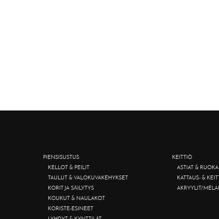
PIENSISUSTUS
KEITTIÖ
KELLOT & PEILIT
ASTIAT & RUOKA
TAULUT & VALOKUVAKEHYKSET
KATTAUS- & KEI
KORIT JA SÄILYTYS
AKRYYLIT/MELA
KOUKUT & NAULAKOT
KORISTE-ESINEET
LYHDYT & KYNTTILÄT