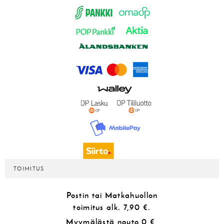
TOIMITUS
Postin tai Matkahuollon
toimitus alk.
7,90 €.
Myymälästä
nouto 0 €,