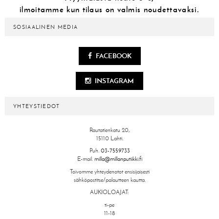
ilmoitamme kun tilaus on valmis noudettavaksi.
SOSIAALINEN MEDIA
FACEBOOK
INSTAGRAM
YHTEYSTIEDOT
Rautatienkatu 20,
15110 Lahti.
Puh.
03-7559733
E-mail.
milla@millanputiikki.fi
Toivomme yhteydenotot ensisijaisesti
sähköpostitse/palautteen kautta.
AUKIOLOAJAT:
ti-pe
11-18