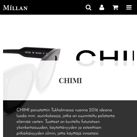
CHIMI
CHIMI perustettiin Tukholmassa vuonna 2016 ideana
luoda mm. aurinkolaseja, jotka on suunniteltu pelotonta
elämää varten. Tuotteet on kuviteltu futuristisen
yksinkertaisuuden, käytettävyyden ja esteettisen
pitkäikäisyyden silmin, jotta käyttäjä innostaisi