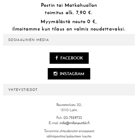
Postin tai Matkahuollon
toimitus alk.
7,90 €.
Myymälästä
nouto 0 €,
ilmoitamme kun tilaus on valmis noudettavaksi.
SOSIAALINEN MEDIA
FACEBOOK
INSTAGRAM
YHTEYSTIEDOT
Rautatienkatu 20,
15110 Lahti.
Puh.
03-7559733
E-mail.
milla@millanputiikki.fi
Toivomme yhteydenotot ensisijaisesti
sähköpostitse/palautteen kautta.