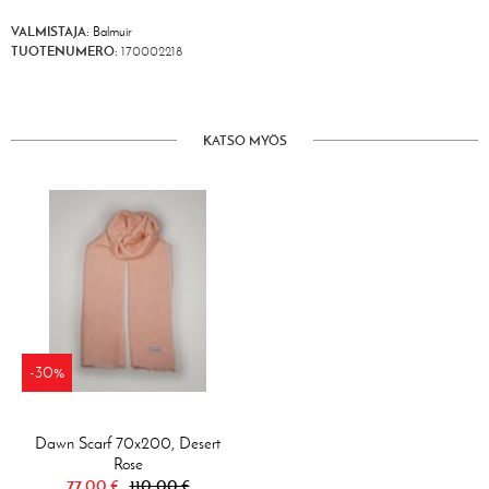
VALMISTAJA:
Balmuir
TUOTENUMERO:
170002218
KATSO MYÖS
-30%
Dawn Scarf 70x200, Desert
Rose
77,00 €
110,00 €