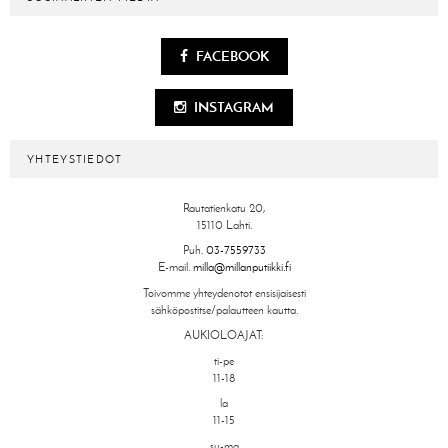
FACEBOOK
INSTAGRAM
YHTEYSTIEDOT
Rautatienkatu 20,
15110 Lahti.
Puh.
03-7559733
E-mail.
milla@millanputiikki.fi
Toivomme yhteydenotot ensisijaisesti
sähköpostitse/palautteen kautta.
AUKIOLOAJAT:
ti-pe
11-18
la
11-15
su-ma