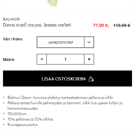
BALMUIR
Dawn scarf 70x200, lemon sorbet
77,00 €;
110,00 €
Väri / Koko:
6438232707987
1
Määrä:
LISÄÄ OSTOSKORIIN
Balmuir Dawn -huivissa yhdistyy korkealaatuinen pellava ja silkki.
Pellava antaa huiville pehmeyden ja lämmön, silkki tuo upean kiillon ja
hienostuneisuuden.
70x200cm.
70% pellavaa ja 30% silkkiä.
Kuivapesusuositus.