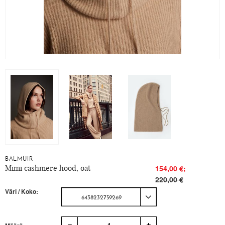
BALMUIR
Mimi cashmere hood, oat
154,00 €;
220,00 €
Väri / Koko:
6438232759269
1