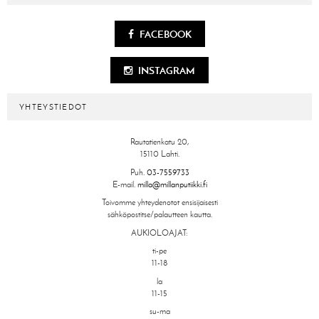
FACEBOOK
INSTAGRAM
YHTEYSTIEDOT
Rautatienkatu 20,
15110 Lahti.
Puh.
03-7559733
E-mail.
milla@millanputiikki.fi
Toivomme yhteydenotot ensisijaisesti
sähköpostitse/palautteen kautta.
AUKIOLOAJAT:
ti-pe
11-18
la
11-15
su-ma