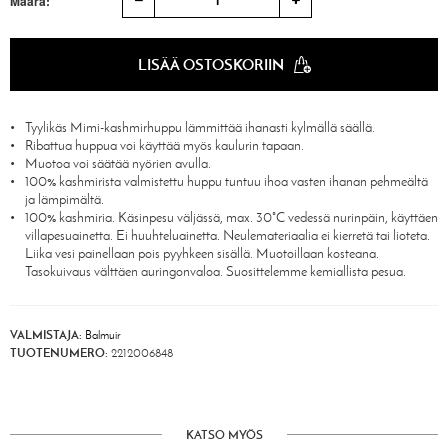
Määrä:
LISÄÄ OSTOSKORIIN
Tyylikäs Mimi-kashmirhuppu lämmittää ihanasti kylmällä säällä.
Ribattua huppua voi käyttää myös kaulurin tapaan.
Muotoa voi säätää nyörien avulla.
100% kashmirista valmistettu huppu tuntuu ihoa vasten ihanan pehmeältä
ja lämpimältä.
100% kashmiria. Käsinpesu väljässä, max. 30°C vedessä nurinpäin, käyttäen
villapesuainetta. Ei huuhteluainetta. Neulemateriaalia ei kierretä tai lioteta.
Liika vesi painellaan pois pyyhkeen sisällä. Muotoillaan kosteana.
Tasokuivaus välttäen auringonvaloa. Suosittelemme kemiallista pesua.
VALMISTAJA:
Balmuir
TUOTENUMERO:
2212006848
KATSO MYÖS