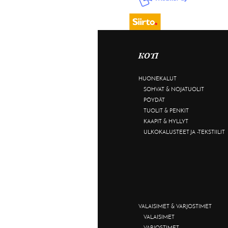
KOTI
HUONEKALUT
SOHVAT & NOJATUOLIT
PÖYDÄT
TUOLIT & PENKIT
KAAPIT & HYLLYT
ULKOKALUSTEET JA -TEKSTIILIT
VALAISIMET & VARJOSTIMET
VALAISIMET
VARJOSTIMET