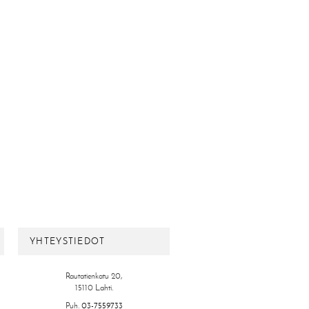
YHTEYSTIEDOT
Rautatienkatu 20,
15110 Lahti.
Puh.
03-7559733