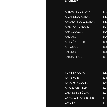
Brändit
A BEAUTIFUL STORY
BA
A LOT DECORATION
BE
AMANDAB COLLECTION
BE
AMERICANDREAMS
BE
ANA ALCAZAR
BL
ANDIATA
BL
ARKIVÉ ATELIER
BL
ARTWOOD
BO
BALMUIR
BO
BARON FILOU
BU
J-LINE BY JOLIPA
LE
JOIA SHOES
LI
JONATHAN ADLER
LM
KARL LAGERFELD
LU
LAKRIDS BY BÜLOW
LU
LA MAILLE PARISIENNE
MA
LAVLIÉR
MA