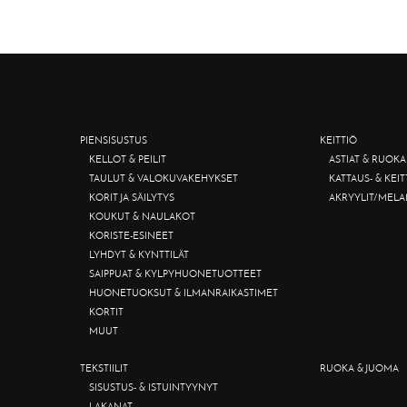
PIENSISUSTUS
KEITTIÖ
KELLOT & PEILIT
ASTIAT & RUOKA
TAULUT & VALOKUVAKEHYKSET
KATTAUS- & KEI
KORIT JA SÄILYTYS
AKRYYLIT/MELA
KOUKUT & NAULAKOT
KORISTE-ESINEET
LYHDYT & KYNTTILÄT
SAIPPUAT & KYLPYHUONETUOTTEET
HUONETUOKSUT & ILMANRAIKASTIMET
KORTIT
MUUT
TEKSTIILIT
RUOKA & JUOMA
SISUSTUS- & ISTUINTYYNYT
LAKANAT