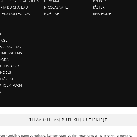
RQUIIZ BY IDEAL SHOES
NEW MAGS
PREPAIR
RTA DU CHÂTEAU
NICOLAS VAHÉ
PÅSTER
TEUS COLLECTION
NOÉLINE
RIVA HOME
G
AGE
BAN COTTON
UNI LIGHTING
MODA
O LJUSFABRIK
NDELS
TT&VEKE
KHOLM FORM
S
TILAA MILLAN PUTIIKIN UUTISKIRJE
aat hyödyllistä tietoa uutuuksista, kampanjoista, putiikin tapahtumista – ja tietenkin tarjouksista..