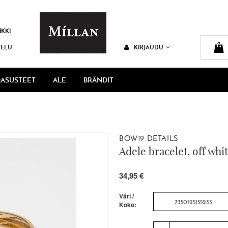
IKKI
VELU
KIRJAUDU
ASUSTEET
ALE
BRÄNDIT
BOW19 DETAILS
Adele bracelet, off whi
34,95 €
Väri /
7350125155233
Koko: