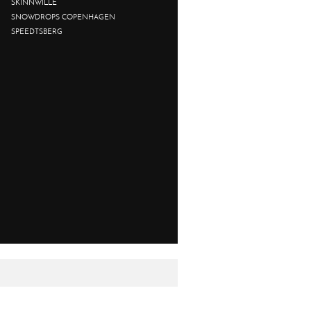
SKINNWILLE
SNOWDROPS COPENHAGEN
SPEEDTSBERG