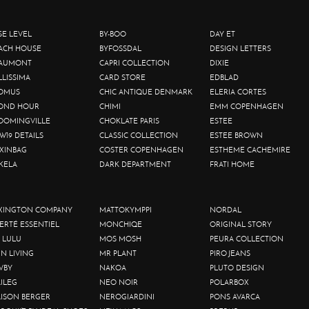
SE LEVEL
BY-BOO
DAY ET
ACH HOUSE
BYFOSSDAL
DESIGN LETTERS
AUMONT
CAPRI COLLECTION
DIXIE
LLISSIMA
CARD STORE
EDBLAD
OMUS
CHIC ANTIQUE DENMARK
ELERIA CORTES
OND HOUR
CHIMI
EMM COPENHAGEN
OOMINGVILLE
CHOKLATE PARIS
ESTEE
W19 DETAILS
CLASSIC COLLECTION
ESTEE BROWN
XINBAG
COSTER COPENHAGEN
ESTHEME CACHEMIRE
KELA
DARK DEPARTMENT
FRATI HOME
XINGTON COMPANY
MATTOKYMPPI
NORDAL
BERTÉ ESSENTIEL
MONCHIQE
ORIGINAL STORY
 LULU
MOS MOSH
PEURA COLLECTION
IN LIVING
MR PLANT
PIRO JEANS
VBY
NAKOA
PLUTO DESIGN
ILEG
NEO NOIR
POLARBOX
ISON BERGER
NEROGIARDINI
PONS AVARCA