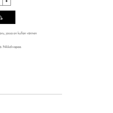
ru, jossa on kullan värinen
ä. Nikkelivapaa.