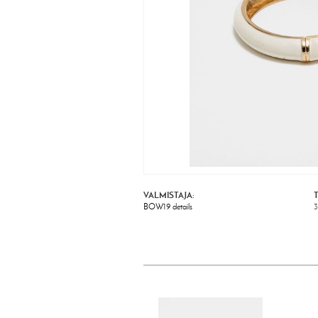
VALMISTAJA:
BOW19 details
3