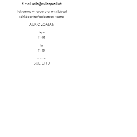
E-mail.
milla@millanputiikki.fi
Toivomme yhteydenotot ensisijaisesti
sähköpostitse/palautteen kautta.
AUKIOLOAJAT:
ti-pe
11-18
la
11-15
su-ma
SULJETTU