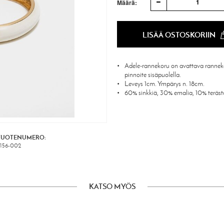
1
Määrä:
LISÄÄ OSTOSKORIIN
Adele-rannekoru on avattava ranneko
pinnoite sisäpuolella.
Leveys 1cm. Ympärys n. 18cm.
60% sinkkiä, 30% emalia, 10% teräst
TUOTENUMERO:
156-002
KATSO MYÖS