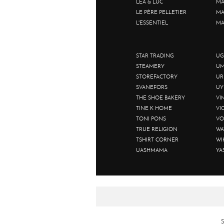
LEA & LUC
MA
LE PÈRE PELLETIER
MA
L'ESSENTIEL
MA
STAR TRADING
UG
STEAMERY
UM
STOREFACTORY
UR
SVANEFORS
UY
THE SHOE BAKERY
VI
TINE K HOME
VI
TONI PONS
VO
TRUE RELIGION
WA
TSHIRT CORNER
WI
UASHMAMA
YA
S