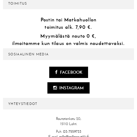
TOIMITUS
Postin tai Matkahuollon
toimitus alk.
7,90 €.
Myymälästä
nouto 0 €,
ilmoitamme kun tilaus on valmis noudettavaksi.
SOSIAALINEN MEDIA
FACEBOOK
INSTAGRAM
YHTEYSTIEDOT
Rautatienkatu 20,
15110 Lahti.
Puh.
03-7559733
E-mail.
milla@millanputiikki.fi