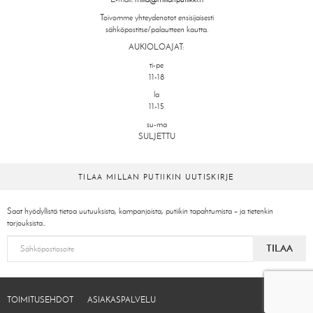
Toivomme yhteydenotot ensisijaisesti
sähköpostitse/palautteen kautta.
AUKIOLOAJAT:
ti-pe
11-18
la
11-15
su-ma
SULJETTU
TILAA MILLAN PUTIIKIN UUTISKIRJE
Saat hyödyllistä tietoa uutuuksista, kampanjoista, putiikin tapahtumista – ja tietenkin
tarjouksista..
TILAA
TOIMITUSEHDOT
ASIAKASPALVELU