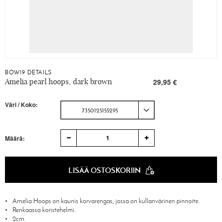
BOW19 DETAILS
Amelia pearl hoops, dark brown
29,95 €
Väri / Koko:
7350125155295
1
Määrä:
LISÄÄ OSTOSKORIIN
Amelia Hoops on kaunis korvarengas, jossa on kullanvärinen pinnoite.
Renkaassa koristehelmi.
2cm.