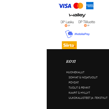
KOTI
HUONEKALUT
SOHVAT & NOJATUOLIT
PÖYDÄT
TUOLIT & PENKIT
KAAPIT & HYLLYT
ULKOKALUSTEET JA -TEKSTIILIT