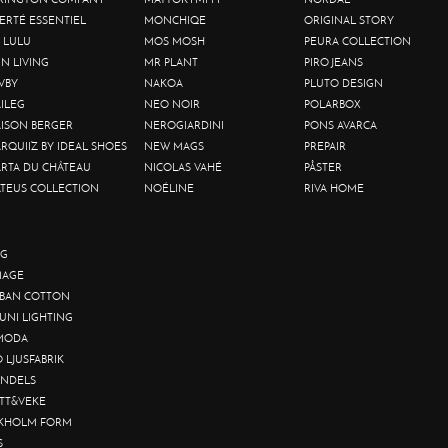
BERTÉ ESSENTIEL
MONCHIQE
ORIGINAL STORY
 LULU
MOS MOSH
PEURA COLLECTION
IN LIVING
MR PLANT
PIRO JEANS
VBY
NAKOA
PLUTO DESIGN
ILEG
NEO NOIR
POLARBOX
ISON BERGER
NEROGIARDINI
PONS AVARCA
RQUIIZ BY IDEAL SHOES
NEW MAGS
PREPAIR
RTA DU CHÂTEAU
NICOLAS VAHÉ
PÅSTER
TEUS COLLECTION
NOÉLINE
RIVA HOME
G
AGE
BAN COTTON
UNI LIGHTING
MODA
O LJUSFABRIK
NDELS
TT&VEKE
KHOLM FORM
S