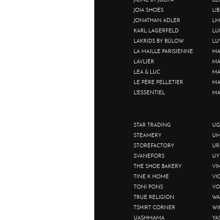
JOIA SHOES
LI
JONATHAN ADLER
LM
KARL LAGERFELD
LU
LAKRIDS BY BÜLOW
LU
LA MAILLE PARISIENNE
MA
LAVLIÉR
MA
LEA & LUC
MA
LE PÈRE PELLETIER
MA
L'ESSENTIEL
MA
STAR TRADING
UG
STEAMERY
UM
STOREFACTORY
UR
SVANEFORS
UY
THE SHOE BAKERY
VI
TINE K HOME
VI
TONI PONS
VO
TRUE RELIGION
WA
TSHIRT CORNER
WI
UASHMAMA
YA