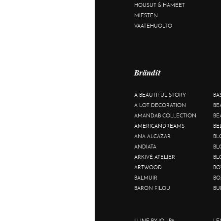
HOUSUT & HAMEET
MIESTEN
VAATEHUOLTO
Brändit
A BEAUTIFUL STORY
BA
A LOT DECORATION
BE
AMANDAB COLLECTION
BE
AMERICANDREAMS
BE
ANA ALCAZAR
BL
ANDIATA
BL
ARKIVÉ ATELIER
BL
ARTWOOD
BO
BALMUIR
BO
BARON FILOU
BU
J-LINE BY JOLIPA
LE