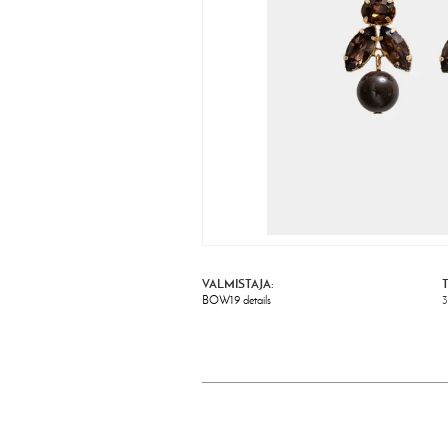
VALMISTAJA:
BOW19 details
3