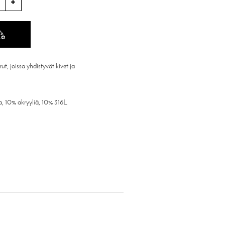
t, joissa yhdistyvät kivet ja
a, 10% akryyliä, 10% 316L