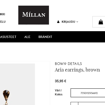
IKKI
VELU
KIRJAUDU
ASUSTEET
ALE
BRÄNDIT
BOW19 DETAILS
Aria earrings, brown
35,95 €
Väri /
7350125156612
Koko: