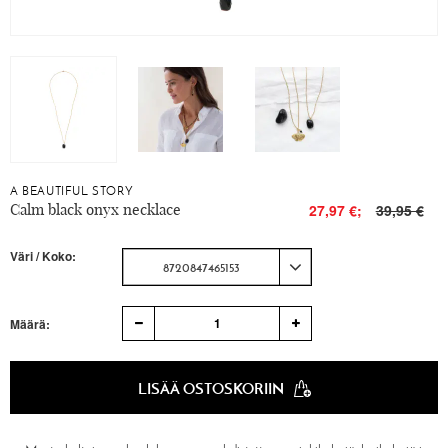
A BEAUTIFUL STORY
Calm black onyx necklace
27,97 €;
39,95 €
Väri / Koko:
8720847465153
1
Määrä:
LISÄÄ OSTOSKORIIN