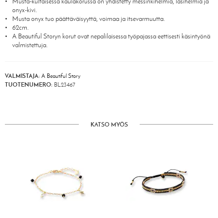
Musta-kultaisessa kaulakorussa on yhdistetty messinkihelmiä, lasihelmiä ja
onyx-kivi.
Musta onyx tuo päättäväisyyttä, voimaa ja itsevarmuutta.
62cm.
A Beautiful Storyn korut ovat nepalilaisessa työpajassa eettisesti käsintyönä
valmistettuja.
VALMISTAJA:
A Beautiful Story
TUOTENUMERO:
BL23467
KATSO MYÖS