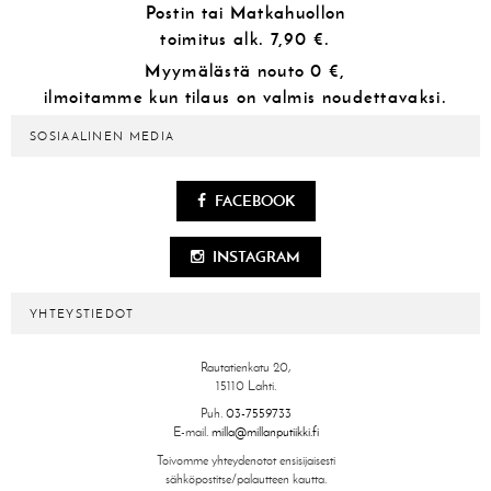
Postin tai Matkahuollon
toimitus alk.
7,90 €.
Myymälästä
nouto 0 €,
ilmoitamme kun tilaus on valmis noudettavaksi.
SOSIAALINEN MEDIA
FACEBOOK
INSTAGRAM
YHTEYSTIEDOT
Rautatienkatu 20,
15110 Lahti.
Puh.
03-7559733
E-mail.
milla@millanputiikki.fi
Toivomme yhteydenotot ensisijaisesti
sähköpostitse/palautteen kautta.