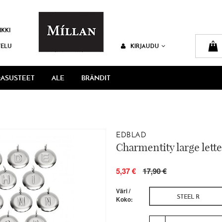
IKKI
VELU
KIRJAUDU
ASUSTEET
ALE
BRÄNDIT
EDBLAD
Charmentity large letter
5,37 €
17,90 €
Väri /
STEEL R
Koko: