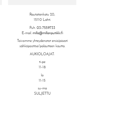
Rautatienkatu 20,
15110 Lahti.
Puh.
03-7559733
E-mail.
milla@millanputiikki.fi
Toivomme yhteydenotot ensisijaisesti
sähköpostitse/palautteen kautta.
AUKIOLOAJAT:
ti-pe
11-18
la
11-15
su-ma
SULJETTU