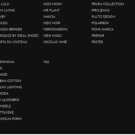
 LULU
MOS MOSH
PEURA COLLECTION
IN LIVING
MR PLANT
PIRO JEANS
VBY
NAKOA
PLUTO DESIGN
ILEG
NEO NOIR
POLARBOX
ISON BERGER
NEROGIARDINI
PONS AVARCA
RQUIIZ BY IDEAL SHOES
NEW MAGS
PREPAIR
RTA DU CHÂTEAU
NICOLAS VAHÉ
PÅSTER
SHMAMA
YAS
G
AGE
BAN COTTON
UNI LIGHTING
MODA
O LJUSFABRIK
NDELS
TT&VEKE
KHOLM FORM