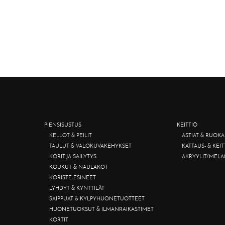
PIENSISUSTUS
KEITTIÖ
KELLOT & PEILIT
ASTIAT & RUOKA
TAULUT & VALOKUVAKEHYKSET
KATTAUS- & KEI
KORIT JA SÄILYTYS
AKRYYLIT/MELA
KOUKUT & NAULAKOT
KORISTE-ESINEET
LYHDYT & KYNTTILÄT
SAIPPUAT & KYLPYHUONETUOTTEET
HUONETUOKSUT & ILMANRAIKASTIMET
KORTIT