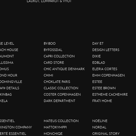
LAUKUT, LOMPAKOT & VYÖT
SE LEVEL
BY-BOO
DAY ET
ACH HOUSE
BYFOSSDAL
DESIGN LETTERS
AUMONT
CAPRI COLLECTION
DIXIE
LLISSIMA
CARD STORE
EDBLAD
OMUS
CHIC ANTIQUE DENMARK
ELERIA CORTES
OND HOUR
CHIMI
EMM COPENHAGEN
OOMINGVILLE
CHOKLATE PARIS
ESTEE
W19 DETAILS
CLASSIC COLLECTION
ESTEE BROWN
XINBAG
COSTER COPENHAGEN
ESTHEME CACHEMIRE
KELA
DARK DEPARTMENT
FRATI HOME
ESSENTIEL
MATEUS COLLECTION
NOÉLINE
XINGTON COMPANY
MATTOKYMPPI
NORDAL
BERTÉ ESSENTIEL
MONCHIQE
ORIGINAL STORY