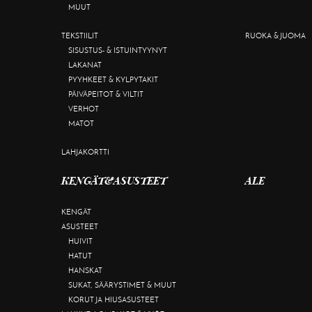
MUUT
TEKSTIILIT
RUOKA & JUOMA
SISUSTUS- & ISTUINTYYNYT
LAKANAT
PYYHKEET & KYLPYTAKIT
PÄIVÄPEITOT & VILTIT
VERHOT
MATOT
LAHJAKORTTI
KENGÄT&ASUSTEET
ALE
KENGÄT
ASUSTEET
HUIVIT
HATUT
HANSKAT
SUKAT, SÄÄRYSTIMET & MUUT
KORUT JA HIUSASUSTEET