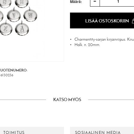
1
Määrä:
LISÄÄ OSTOSKORIIN
Charmentity-sarjan kirjainriipus. Kiru
Halk. n. 20mm.
TUOTENUMERO:
16130236
KATSO MYÖS
TOIMITUS
SOSIAALINEN MEDIA