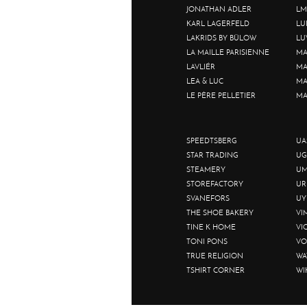
JONATHAN ADLER
LM
KARL LAGERFELD
LU
LAKRIDS BY BÜLOW
LU
LA MAILLE PARISIENNE
MA
LAVLIÉR
MA
LEA & LUC
MA
LE PÈRE PELLETIER
MA
SPEEDTSBERG
UA
STAR TRADING
UG
STEAMERY
UM
STOREFACTORY
UR
SVANEFORS
UY
THE SHOE BAKERY
VI
TINE K HOME
VI
TONI PONS
VO
TRUE RELIGION
WA
TSHIRT CORNER
WI