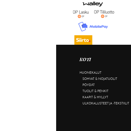
KOTI
HUONEKALUT
SOHVAT & NOJATUOLIT
PÖYDÄT
TUOLIT & PENKIT
KAAPIT & HYLLYT
ULKOKALUSTEET JA -TEKSTIILIT