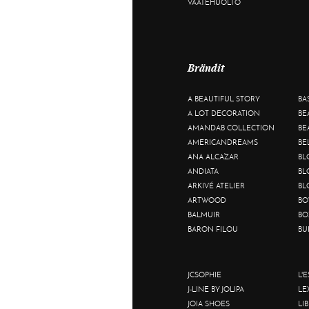
VAATEHUOLTO
Brändit
A BEAUTIFUL STORY
BA
A LOT DECORATION
BE
AMANDAB COLLECTION
BE
AMERICANDREAMS
BE
ANA ALCAZAR
BL
ANDIATA
BL
ARKIVÉ ATELIER
BL
ARTWOOD
BO
BALMUIR
BO
BARON FILOU
BU
JCSOPHIE
L'
J-LINE BY JOLIPA
LE
JOIA SHOES
LI