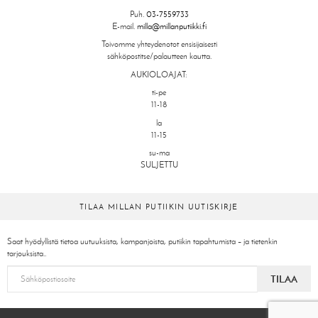
Puh.
03-7559733
E-mail.
milla@millanputiikki.fi
Toivomme yhteydenotot ensisijaisesti
sähköpostitse/palautteen kautta.
AUKIOLOAJAT:
ti-pe
11-18
la
11-15
su-ma
SULJETTU
TILAA MILLAN PUTIIKIN UUTISKIRJE
Saat hyödyllistä tietoa uutuuksista, kampanjoista, putiikin tapahtumista – ja tietenkin
tarjouksista..
TILAA