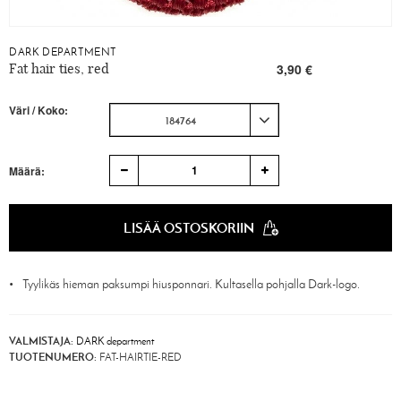
DARK DEPARTMENT
Fat hair ties, red
3,90 €
Väri / Koko:
184764
1
Määrä:
LISÄÄ OSTOSKORIIN
Tyylikäs hieman paksumpi hiusponnari. Kultasella pohjalla Dark-logo.
VALMISTAJA:
DARK department
TUOTENUMERO:
FAT-HAIRTIE-RED