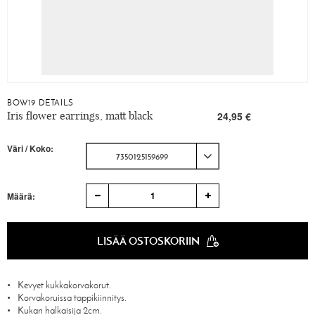
BOW19 DETAILS
Iris flower earrings, matt black
24,95 €
Väri / Koko:
7350125159699
1
Määrä:
LISÄÄ OSTOSKORIIN
Kevyet kukkakorvakorut.
Korvakoruissa tappikiinnitys.
Kukan halkaisija 2cm.