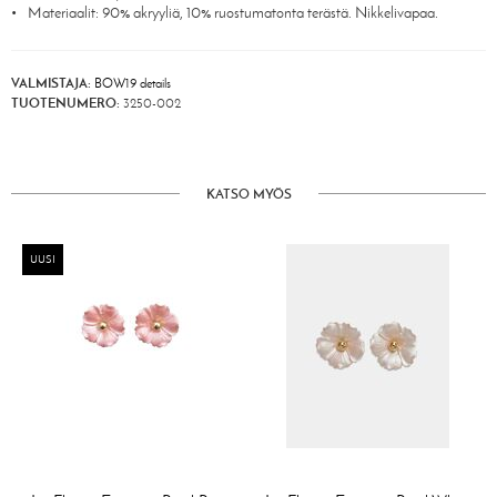
Materiaalit: 90% akryyliä, 10% ruostumatonta terästä. Nikkelivapaa.
VALMISTAJA:
BOW19 details
TUOTENUMERO:
3250-002
KATSO MYÖS
UUSI