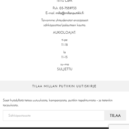
15110 Lahti.
Puh.
03-7559733
E-mail.
milla@millanputiikki.fi
Toivomme yhteydenotot ensisijaisesti
sähköpostitse/palautteen kautta.
AUKIOLOAJAT:
ti-pe
11-18
la
11-15
su-ma
SULJETTU
TILAA MILLAN PUTIIKIN UUTISKIRJE
Saat hyödyllistä tietoa uutuuksista, kampanjoista, putiikin tapahtumista – ja tietenkin
tarjouksista..
TILAA