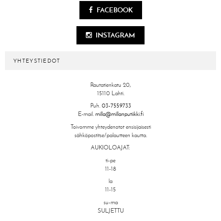
FACEBOOK
INSTAGRAM
YHTEYSTIEDOT
Rautatienkatu 20,
15110 Lahti.
Puh.
03-7559733
E-mail.
milla@millanputiikki.fi
Toivomme yhteydenotot ensisijaisesti
sähköpostitse/palautteen kautta.
AUKIOLOAJAT:
ti-pe
11-18
la
11-15
su-ma
SULJETTU