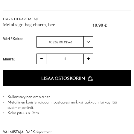
DARK DEPARTMENT
Metal sign bag charm, bee
19,90 €
Väri / Koko:
7028210132543
1
Määrä:
LISÄÄ OSTOSKORIIN
Kullansävyinen ampiainen.
Metallinen koriste voidaan ripustaa esimerkiksi laukkuun tai käyttää
avaimenperänä.
Koko pituus n. 9cm.
VALMISTAJA:
DARK department