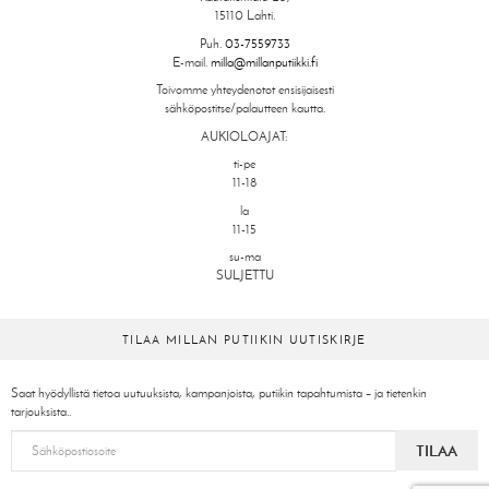
15110 Lahti.
Puh.
03-7559733
E-mail.
milla@millanputiikki.fi
Toivomme yhteydenotot ensisijaisesti
sähköpostitse/palautteen kautta.
AUKIOLOAJAT:
ti-pe
11-18
la
11-15
su-ma
SULJETTU
TILAA MILLAN PUTIIKIN UUTISKIRJE
Saat hyödyllistä tietoa uutuuksista, kampanjoista, putiikin tapahtumista – ja tietenkin
tarjouksista..
TILAA