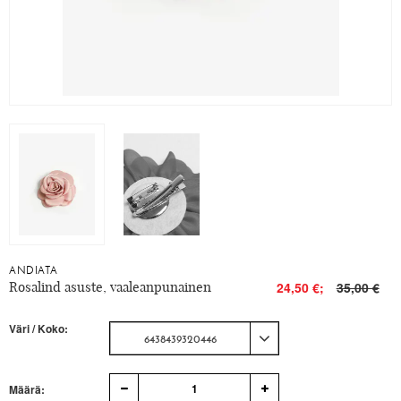
ANDIATA
Rosalind asuste, vaaleanpunainen
24,50 €;
35,00 €
Väri / Koko:
6438439320446
1
Määrä: