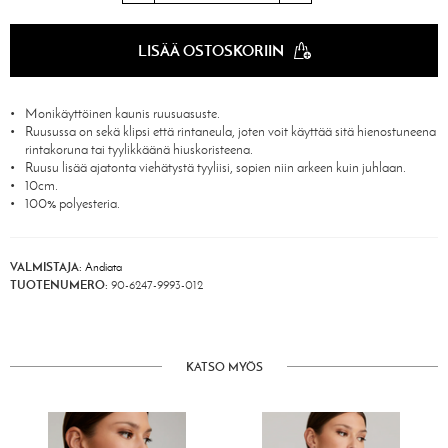
LISÄÄ OSTOSKORIIN
Monikäyttöinen kaunis ruusuasuste.
Ruusussa on sekä klipsi että rintaneula, joten voit käyttää sitä hienostuneena
rintakoruna tai tyylikkäänä hiuskoristeena.
Ruusu lisää ajatonta viehätystä tyyliisi, sopien niin arkeen kuin juhlaan.
10cm.
100% polyesteria.
VALMISTAJA:
Andiata
TUOTENUMERO:
90-6247-9993-012
KATSO MYÖS