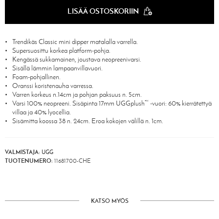
LISÄÄ OSTOSKORIIN
Trendikäs Classic mini dipper matalalla varrella.
Supersuosittu korkea platform-pohja.
Kengässä sukkamainen, joustava neopreenivarsi.
Sisällä lämmin lampaanvillavuori.
Foam-pohjallinen.
Oranssi koristenauha varressa.
Varren korkeus n.14cm ja pohjan paksuus n. 5cm.
Varsi 100% neopreeni. Sisäpinta 17mm UGGplush™ -vuori: 60% kierrätettyä
villaa ja 40% lyocellia.
Sisämitta koossa 38 n. 24cm. Eroa kokojen välillä n. 1cm.
VALMISTAJA:
UGG
TUOTENUMERO:
11681700-CHE
KATSO MYÖS