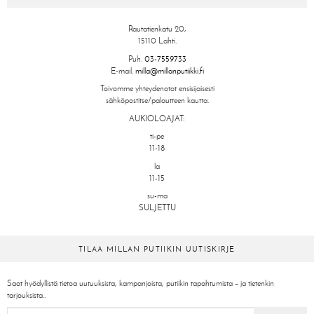
Rautatienkatu 20,
15110 Lahti.
Puh.
03-7559733
E-mail.
milla@millanputiikki.fi
Toivomme yhteydenotot ensisijaisesti
sähköpostitse/palautteen kautta.
AUKIOLOAJAT:
ti-pe
11-18
la
11-15
su-ma
SULJETTU
TILAA MILLAN PUTIIKIN UUTISKIRJE
Saat hyödyllistä tietoa uutuuksista, kampanjoista, putiikin tapahtumista – ja tietenkin
tarjouksista..