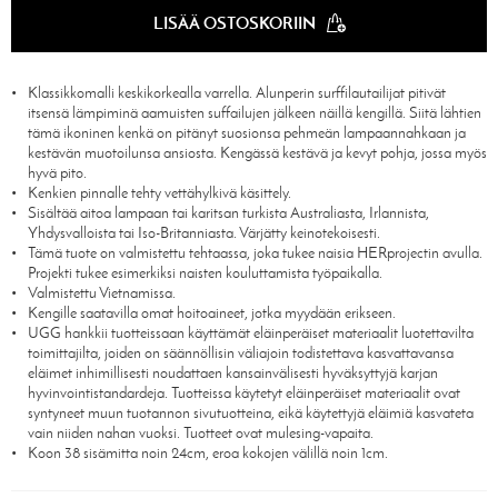
LISÄÄ OSTOSKORIIN
Klassikkomalli keskikorkealla varrella. Alunperin surffilautailijat pitivät
itsensä lämpiminä aamuisten suffailujen jälkeen näillä kengillä. Siitä lähtien
tämä ikoninen kenkä on pitänyt suosionsa pehmeän lampaannahkaan ja
kestävän muotoilunsa ansiosta. Kengässä kestävä ja kevyt pohja, jossa myös
hyvä pito.
Kenkien pinnalle tehty vettähylkivä käsittely.
Sisältää aitoa lampaan tai karitsan turkista Australiasta, Irlannista,
Yhdysvalloista tai Iso-Britanniasta. Värjätty keinotekoisesti.
Tämä tuote on valmistettu tehtaassa, joka tukee naisia HERprojectin avulla.
Projekti tukee esimerkiksi naisten kouluttamista työpaikalla.
Valmistettu Vietnamissa.
Kengille saatavilla omat hoitoaineet, jotka myydään erikseen.
UGG hankkii tuotteissaan käyttämät eläinperäiset materiaalit luotettavilta
toimittajilta, joiden on säännöllisin väliajoin todistettava kasvattavansa
eläimet inhimillisesti noudattaen kansainvälisesti hyväksyttyjä karjan
hyvinvointistandardeja. Tuotteissa käytetyt eläinperäiset materiaalit ovat
syntyneet muun tuotannon sivutuotteina, eikä käytettyjä eläimiä kasvateta
vain niiden nahan vuoksi. Tuotteet ovat mulesing-vapaita.
Koon 38 sisämitta noin 24cm, eroa kokojen välillä noin 1cm.