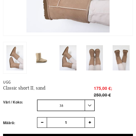
UGG
Classic short II, sand
175,00 €;
250,00 €
Väri / Koko:
38
1
Määrä: