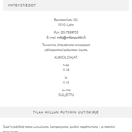
YHTEYSTIEDOT
Rautatienkatu 20,
15110 Lahti.
Puh.
03-7559733
E-mail.
milla@millanputiikki.fi
Toivomme yhteydenotot ensisijaisesti
sähköpostitse/palautteen kautta.
AUKIOLOAJAT:
ti-pe
11-18
la
11-15
su-ma
SULJETTU
TILAA MILLAN PUTIIKIN UUTISKIRJE
Saat hyödyllistä tietoa uutuuksista, kampanjoista, putiikin tapahtumista – ja tietenkin
tarjouksista..