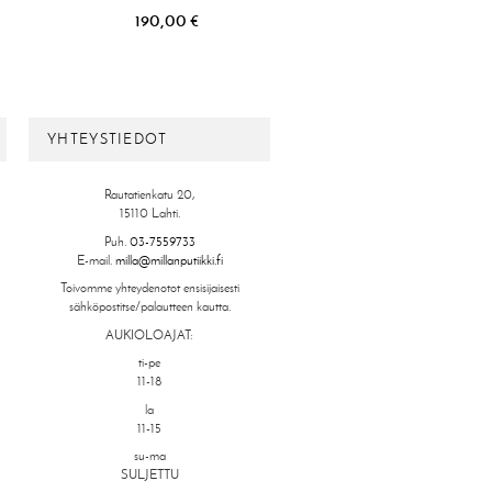
190,00 €
YHTEYSTIEDOT
Rautatienkatu 20,
15110 Lahti.
Puh.
03-7559733
E-mail.
milla@millanputiikki.fi
Toivomme yhteydenotot ensisijaisesti
sähköpostitse/palautteen kautta.
AUKIOLOAJAT:
ti-pe
11-18
la
11-15
su-ma
SULJETTU