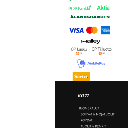
KOTI
HUONEKALUT
SOHVAT & NOJATUOLIT
PÖYDÄT
TUOLIT & PENKIT