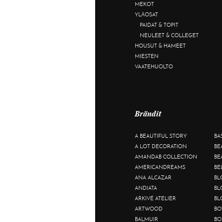
MEKOT
YLÄOSAT
PAIDAT & TOPIT
NEULEET & COLLEGET
HOUSUT & HAMEET
MIESTEN
VAATEHUOLTO
Brändit
A BEAUTIFUL STORY
BA
A LOT DECORATION
BE
AMANDAB COLLECTION
BE
AMERICANDREAMS
BE
ANA ALCAZAR
BL
ANDIATA
BL
ARKIVÉ ATELIER
BL
ARTWOOD
BO
BALMUIR
BO