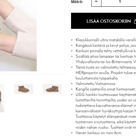
1
Määrä:
LISÄÄ OSTOSKORIIN
Klassikkomalli ultra matalalla varrell
Kengässä kestävä ja kevyt pohja, jos
Kenkien pinnalle tehty vettähylkivä kä
Sisältää aitoa lampaan tai karitsan tu
Yhdysvalloista tai Iso-Britanniasta. V
Tämä tuote on valmistettu tehtaassa,
HERprojectin avulla. Projekti tukee e
kouluttamista työpaikalla.
Valmistettu Vietnamissa.
Kengille saatavilla omat hoitoaineet
UGG hankkii tuotteissaan käyttämät 
luotettavilta toimittajilta, joiden on s
todistettava kasvattavansa eläimet i
kansainvälisesti hyväksyttyjä karjan 
Tuotteissa käytetyt eläinperäiset mat
tuotannon sivutuotteina, eikä käytett
niiden nahan vuoksi. Tuotteet ovat m
Varren korkeus on noin 8cm.