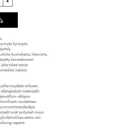
a.
sa myös hyvä pito.
sittely.
rkista Australiasta, Irlannista,
ärjätty keinotekoisesti.
 joka tukee naisia
simerkiksi naisten
, jotka myydään erikseen.
eläinperäiset materiaalit
äännöllisin väliajoin
nhimillisesti noudattaen
hyvinvointistandardeja.
eriaalit ovat syntyneet muun
yjä eläimiä kasvateta vain
ulesing-vapaita.