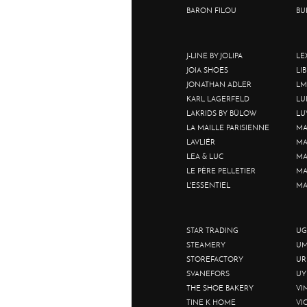
BARON FILOU
BU
J-LINE BY JOLIPA
LE
JOIA SHOES
LI
JONATHAN ADLER
LM
KARL LAGERFELD
LU
LAKRIDS BY BÜLOW
LU
LA MAILLE PARISIENNE
MA
LAVLIÉR
MA
LEA & LUC
MA
LE PÈRE PELLETIER
MA
L'ESSENTIEL
MA
STAR TRADING
UG
STEAMERY
UM
STOREFACTORY
UR
SVANEFORS
UY
THE SHOE BAKERY
VI
TINE K HOME
VI