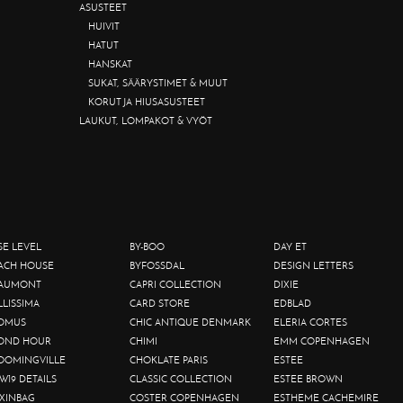
ASUSTEET
HUIVIT
HATUT
HANSKAT
SUKAT, SÄÄRYSTIMET & MUUT
KORUT JA HIUSASUSTEET
LAUKUT, LOMPAKOT & VYÖT
SE LEVEL
BY-BOO
DAY ET
ACH HOUSE
BYFOSSDAL
DESIGN LETTERS
AUMONT
CAPRI COLLECTION
DIXIE
LLISSIMA
CARD STORE
EDBLAD
OMUS
CHIC ANTIQUE DENMARK
ELERIA CORTES
OND HOUR
CHIMI
EMM COPENHAGEN
OOMINGVILLE
CHOKLATE PARIS
ESTEE
W19 DETAILS
CLASSIC COLLECTION
ESTEE BROWN
XINBAG
COSTER COPENHAGEN
ESTHEME CACHEMIRE