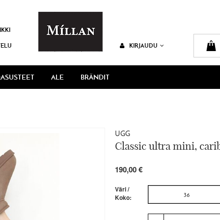
IKKI
VELU
KIRJAUDU
ASUSTEET
ALE
BRÄNDIT
UGG
Classic ultra mini, car
190,00 €
Väri /
36
Koko: