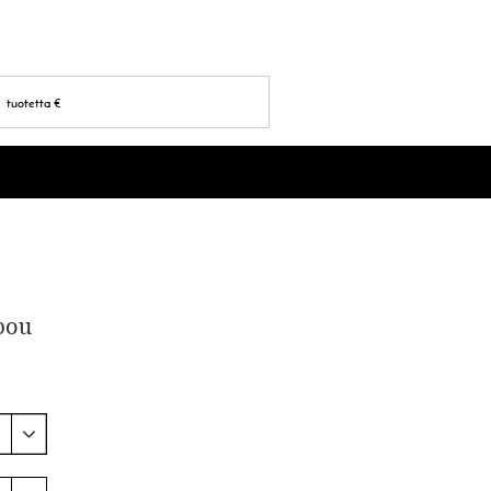
tuotetta
€
ibou