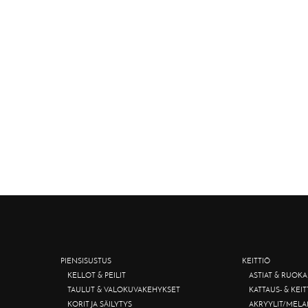
PIENSISUSTUS
KEITTIÖ
KELLOT & PEILIT
ASTIAT & RUOKA
TAULUT & VALOKUVAKEHYKSET
KATTAUS- & KEI
KORIT JA SÄILYTYS
AKRYYLIT/MELA