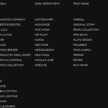
KELA
DARK DEPARTMENT
FRATI HOME
XINGTON COMPANY
MATTOKYMPPI
NORDAL
BERTÉ ESSENTIEL
MONCHIQE
ORIGINAL STORY
 LULU
MOS MOSH
PEURA COLLECTION
IN LIVING
MR PLANT
PIRO JEANS
VBY
NAKOA
PLUTO DESIGN
ILEG
NEO NOIR
POLARBOX
ISON BERGER
NEROGIARDINI
PONS AVARCA
RQUIIZ BY IDEAL SHOES
NEW MAGS
PREPAIR
RTA DU CHÂTEAU
NICOLAS VAHÉ
PÅSTER
TEUS COLLECTION
NOÉLINE
RIVA HOME
G
AGE
BAN COTTON
UNI LIGHTING
MODA
O LJUSFABRIK