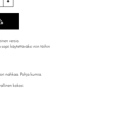
inen versio.
sopii käytettäväksi niin töihin
 Vuori nahkaa. Pohja kumia.
allinen kokosi.