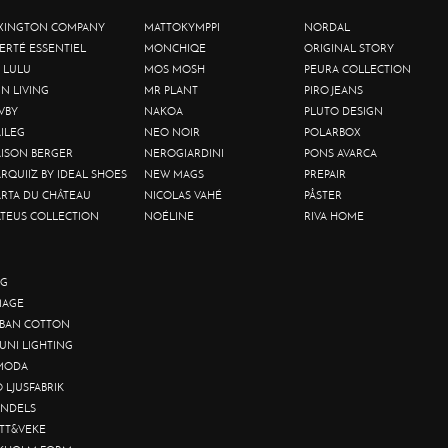
XINGTON COMPANY
MATTOKYMPPI
NORDAL
BERTÉ ESSENTIEL
MONCHIQE
ORIGINAL STORY
 LULU
MOS MOSH
PEURA COLLECTION
IN LIVING
MR PLANT
PIRO JEANS
VBY
NAKOA
PLUTO DESIGN
ILEG
NEO NOIR
POLARBOX
ISON BERGER
NEROGIARDINI
PONS AVARCA
RQUIIZ BY IDEAL SHOES
NEW MAGS
PREPAIR
RTA DU CHÂTEAU
NICOLAS VAHÉ
PÅSTER
TEUS COLLECTION
NOÉLINE
RIVA HOME
G
AGE
BAN COTTON
UNI LIGHTING
MODA
O LJUSFABRIK
NDELS
TT&VEKE