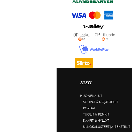
KOTI
HUONEKALUT
SOHVAT & NOJATUOLIT
PÖYDÄT
TUOLIT & PENKIT
KAAPIT & HYLLYT
ULKOKALUSTEET JA -TEKSTIILIT