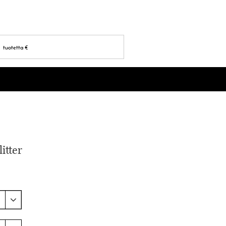
tuotetta
€
itter