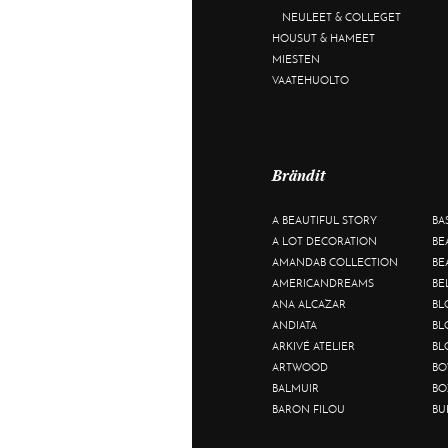
NEULEET & COLLEGET
HOUSUT & HAMEET
MIESTEN
VAATEHUOLTO
Brändit
A BEAUTIFUL STORY
BA
A LOT DECORATION
BE
AMANDAB COLLECTION
BE
AMERICANDREAMS
BE
ANA ALCAZAR
BL
ANDIATA
BL
ARKIVÉ ATELIER
BL
ARTWOOD
BO
BALMUIR
BO
BARON FILOU
BU