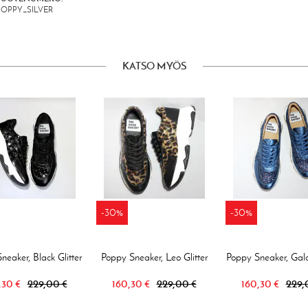
POPPY_SILVER
KATSO MYÖS
-30%
-30%
neaker, Black Glitter
Poppy Sneaker, Leo Glitter
Poppy Sneaker, Gal
,30 €
229,00 €
160,30 €
229,00 €
160,30 €
229,