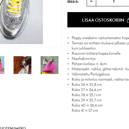
1
Määrä:
LISÄÄ OSTOSKORIIN
Poppy sneakerin vastustamaton hope
Tennari on erittäin mukava jalkaan ja 
kuin juhlaankin.
Kauniisti kiiltävä hopea kimalle.
Nauhakiinnitys.
Pohjan korkeus n. 4cm.
Materiaalit: nahka, glitter-tekstiili.
Valmistettu Portugalissa.
Koko ja mitoitus normaali, valitse tav
Koko 36 = 23,8 cm
Koko 37 = 24,4 cm
Koko 38 = 25,1 cm
Koko 39 = 25,7 cm
Koko 40 = 26,4 cm
Koko 41 = 27 cm
TUOTENUMERO: