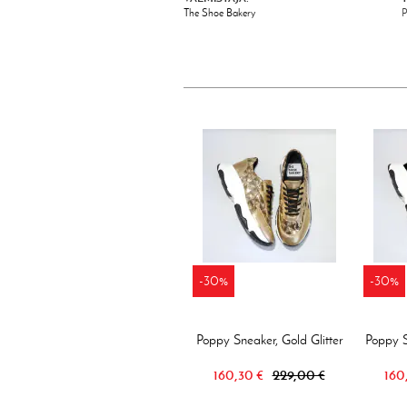
The Shoe Bakery
-30%
-30%
Poppy Sneaker, Gold Glitter
Poppy S
160,30 €
229,00 €
160