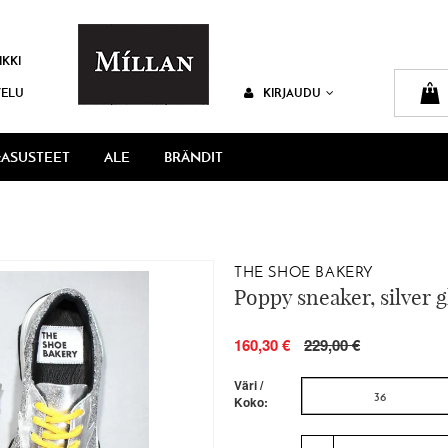
IKKI
VELU
KIRJAUDU
ASUSTEET
ALE
BRÄNDIT
THE SHOE BAKERY
Poppy sneaker, silver gl
160,30 €
229,00 €
Väri /
36
Koko: