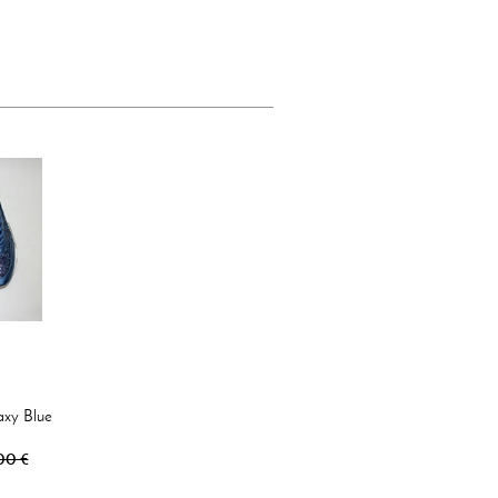
axy Blue
00 €