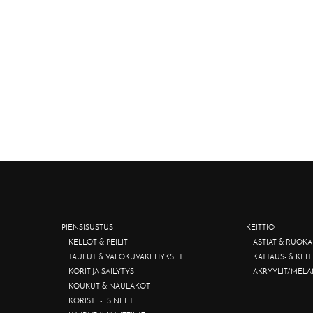
PIENSISUSTUS
KEITTIÖ
KELLOT & PEILIT
ASTIAT & RUOKA
TAULUT & VALOKUVAKEHYKSET
KATTAUS- & KEI
KORIT JA SÄILYTYS
AKRYYLIT/MELA
KOUKUT & NAULAKOT
KORISTE-ESINEET