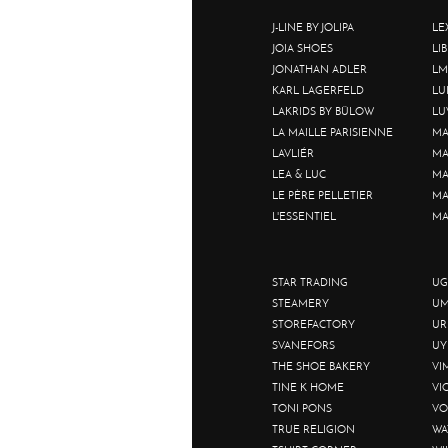
J-LINE BY JOLIPA
LE
JOIA SHOES
LI
JONATHAN ADLER
LM
KARL LAGERFELD
LU
LAKRIDS BY BÜLOW
LU
LA MAILLE PARISIENNE
MA
LAVLIÉR
MA
LEA & LUC
MA
LE PÈRE PELLETIER
MA
L'ESSENTIEL
MA
STAR TRADING
UG
STEAMERY
UM
STOREFACTORY
UR
SVANEFORS
UY
THE SHOE BAKERY
VI
TINE K HOME
VI
TONI PONS
VO
TRUE RELIGION
WA