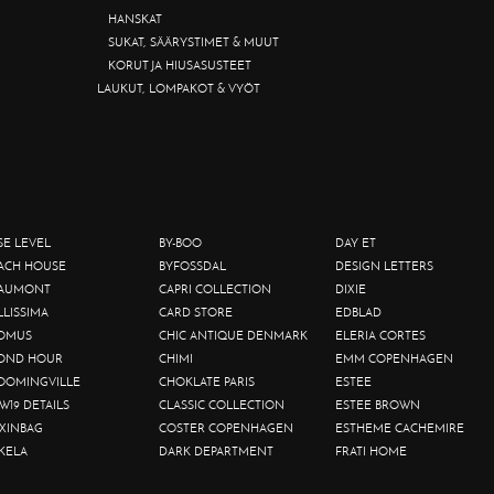
HANSKAT
SUKAT, SÄÄRYSTIMET & MUUT
KORUT JA HIUSASUSTEET
LAUKUT, LOMPAKOT & VYÖT
SE LEVEL
BY-BOO
DAY ET
ACH HOUSE
BYFOSSDAL
DESIGN LETTERS
AUMONT
CAPRI COLLECTION
DIXIE
LLISSIMA
CARD STORE
EDBLAD
OMUS
CHIC ANTIQUE DENMARK
ELERIA CORTES
OND HOUR
CHIMI
EMM COPENHAGEN
OOMINGVILLE
CHOKLATE PARIS
ESTEE
W19 DETAILS
CLASSIC COLLECTION
ESTEE BROWN
XINBAG
COSTER COPENHAGEN
ESTHEME CACHEMIRE
KELA
DARK DEPARTMENT
FRATI HOME