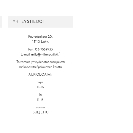
YHTEYSTIEDOT
Rautatienkatu 20,
15110 Lahti.
Puh.
03-7559733
E-mail.
milla@millanputiikki.fi
Toivomme yhteydenotot ensisijaisesti
sähköpostitse/palautteen kautta.
AUKIOLOAJAT:
ti-pe
11-18
la
11-15
su-ma
SULJETTU