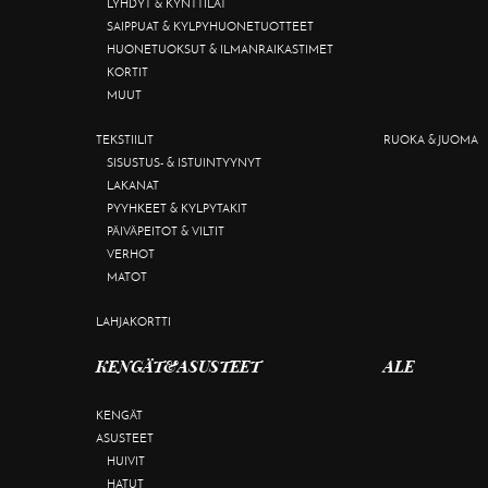
LYHDYT & KYNTTILÄT
SAIPPUAT & KYLPYHUONETUOTTEET
HUONETUOKSUT & ILMANRAIKASTIMET
KORTIT
MUUT
TEKSTIILIT
RUOKA & JUOMA
SISUSTUS- & ISTUINTYYNYT
LAKANAT
PYYHKEET & KYLPYTAKIT
PÄIVÄPEITOT & VILTIT
VERHOT
MATOT
LAHJAKORTTI
KENGÄT&ASUSTEET
ALE
KENGÄT
ASUSTEET
HUIVIT
HATUT