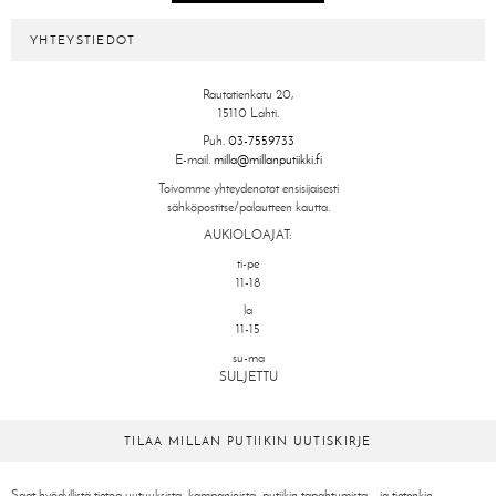
YHTEYSTIEDOT
Rautatienkatu 20,
15110 Lahti.
Puh.
03-7559733
E-mail.
milla@millanputiikki.fi
Toivomme yhteydenotot ensisijaisesti
sähköpostitse/palautteen kautta.
AUKIOLOAJAT:
ti-pe
11-18
la
11-15
su-ma
SULJETTU
TILAA MILLAN PUTIIKIN UUTISKIRJE
Saat hyödyllistä tietoa uutuuksista, kampanjoista, putiikin tapahtumista – ja tietenkin