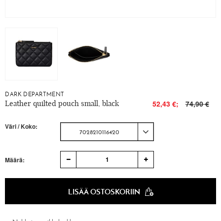
DARK DEPARTMENT
Leather quilted pouch small, black
52,43 €;
74,90 €
Väri / Koko:
7028210116420
1
Määrä:
LISÄÄ OSTOSKORIIN