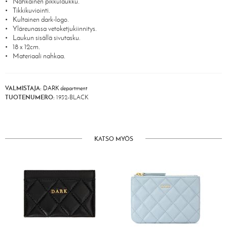
Nahkainen pikkulaukku.
Tikkikuviointi.
Kultainen dark-logo.
Yläreunassa vetoketjukiinnitys.
Laukun sisällä sivutasku.
18 x 12cm.
Materiaali nahkaa.
VALMISTAJA:
DARK department
TUOTENUMERO:
1932-BLACK
KATSO MYÖS