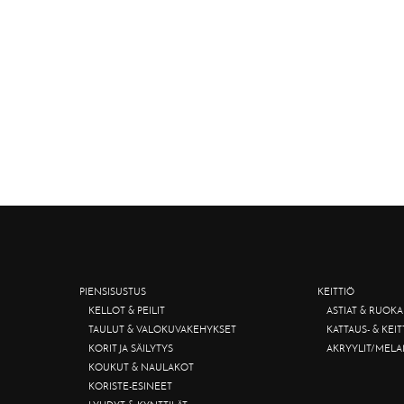
PIENSISUSTUS
KEITTIÖ
KELLOT & PEILIT
ASTIAT & RUOKA
TAULUT & VALOKUVAKEHYKSET
KATTAUS- & KEI
KORIT JA SÄILYTYS
AKRYYLIT/MELA
KOUKUT & NAULAKOT
KORISTE-ESINEET