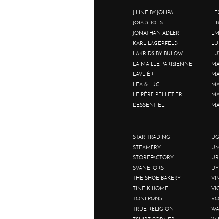
J-LINE BY JOLIPA
LE
JOIA SHOES
LI
JONATHAN ADLER
LM
KARL LAGERFELD
LU
LAKRIDS BY BÜLOW
LU
LA MAILLE PARISIENNE
MA
LAVLIÉR
MA
LEA & LUC
MA
LE PÈRE PELLETIER
MA
L'ESSENTIEL
MA
STAR TRADING
UG
STEAMERY
UM
STOREFACTORY
UR
SVANEFORS
UY
THE SHOE BAKERY
VI
TINE K HOME
VI
TONI PONS
VO
TRUE RELIGION
WA