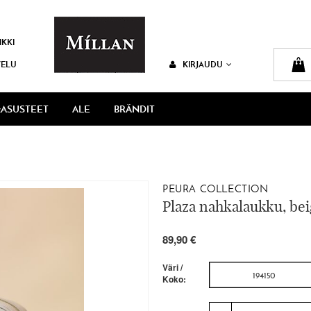
IKKI
VELU
KIRJAUDU
ASUSTEET
ALE
BRÄNDIT
PEURA COLLECTION
Plaza nahkalaukku, bei
89,90 €
Väri /
194150
Koko: