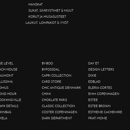
HANSKAT
SUKAT, SÄÄRYSTIMET & MUUT
KORUT JA HIUSASUSTEET
LAUKUT, LOMPAKOT & VYÖT
SE LEVEL
BY-BOO
DAY ET
ACH HOUSE
BYFOSSDAL
DESIGN LETTERS
AUMONT
CAPRI COLLECTION
DIXIE
LLISSIMA
CARD STORE
EDBLAD
OMUS
CHIC ANTIQUE DENMARK
ELERIA CORTES
OND HOUR
CHIMI
EMM COPENHAGEN
OOMINGVILLE
CHOKLATE PARIS
ESTEE
W19 DETAILS
CLASSIC COLLECTION
ESTEE BROWN
XINBAG
COSTER COPENHAGEN
ESTHEME CACHEMIRE
KELA
DARK DEPARTMENT
FRATI HOME