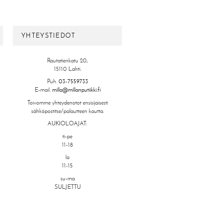
YHTEYSTIEDOT
Rautatienkatu 20,
15110 Lahti.
Puh.
03-7559733
E-mail.
milla@millanputiikki.fi
Toivomme yhteydenotot ensisijaisesti
sähköpostitse/palautteen kautta.
AUKIOLOAJAT:
ti-pe
11-18
la
11-15
su-ma
SULJETTU