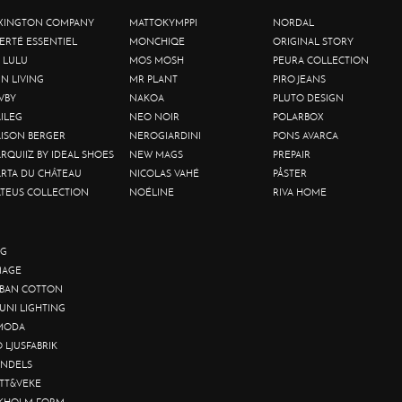
XINGTON COMPANY
MATTOKYMPPI
NORDAL
BERTÉ ESSENTIEL
MONCHIQE
ORIGINAL STORY
 LULU
MOS MOSH
PEURA COLLECTION
IN LIVING
MR PLANT
PIRO JEANS
VBY
NAKOA
PLUTO DESIGN
ILEG
NEO NOIR
POLARBOX
ISON BERGER
NEROGIARDINI
PONS AVARCA
RQUIIZ BY IDEAL SHOES
NEW MAGS
PREPAIR
RTA DU CHÂTEAU
NICOLAS VAHÉ
PÅSTER
TEUS COLLECTION
NOÉLINE
RIVA HOME
G
AGE
BAN COTTON
UNI LIGHTING
MODA
O LJUSFABRIK
NDELS
TT&VEKE