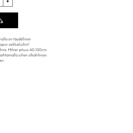
alla on täydellinen
lopun seikkailuihin!
ihna. Hihan pituus 60-120cm.
 vaihtamalla siihen olkahihnan.
en.