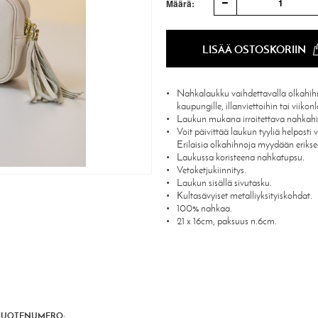
1
Määrä:
LISÄÄ OSTOSKORIIN
Nahkalaukku vaihdettavalla olkahihn
kaupungille, illanviettoihin tai viikon
Laukun mukana irroitettava nahkah
Voit päivittää laukun tyyliä helposti
Erilaisia olkahihnoja myydään erikse
Laukussa koristeena nahkatupsu.
Vetoketjukiinnitys.
Laukun sisällä sivutasku.
Kultasävyiset metalliyksityiskohdat.
100% nahkaa.
21 x 16cm, paksuus n.6cm.
TUOTENUMERO: