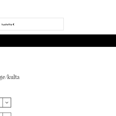
tuotetta
€
ge/kulta