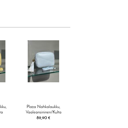
kku,
Plaza Nahkalaukku,
ta
Vaaleansininen/kulta
89,90 €