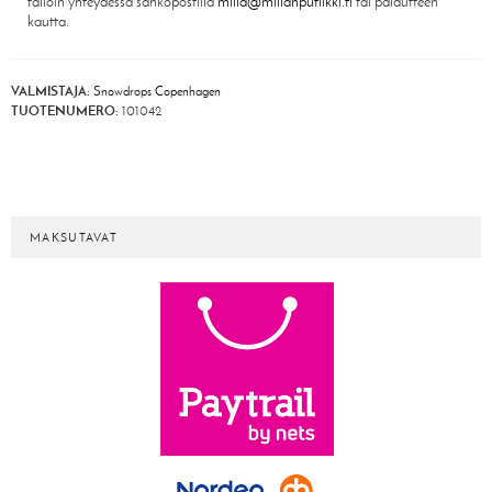
tällöin yhteydessä sähköpostilla
milla@millanputiikki.fi
tai palautteen
kautta.
VALMISTAJA:
Snowdrops Copenhagen
TUOTENUMERO:
101042
MAKSUTAVAT