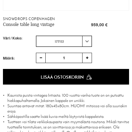
SNOWDROPS COPENHAGEN
Console table long vintage
959,00 €
Väri / Koko:
177153
1
Määrä:
LISÄÄ OSTOSKORIIN
Kaunista puista vintagea Intiasta. 100 vuotta vanha tuote on on putsattu
hiekkapuhaltamalla. Jokainen kappale on uniikki.
Suuntaa antavat mitat: 180x45x80cm. HUOM! mitoissa voi olla suuriakin
eroja.
Sähköpostilla saatte lisää kuvia meiltä löytyvistä kappaleista.
Tuotteen voi tilata verkkokaupasta vain myymälästä noutona. Mikäli tarvitse
tuotteelle toimituksen, se on sovittavissa ja maksettavissa erikseen. Ole