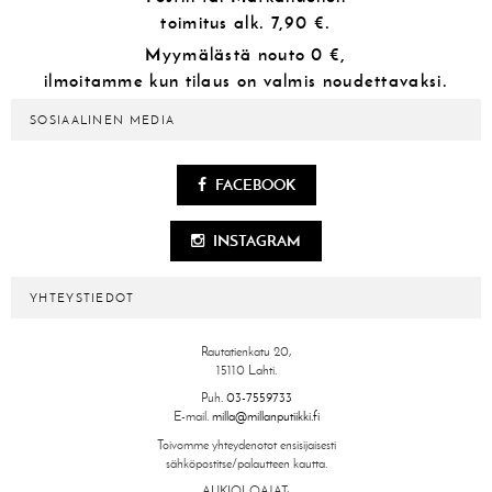
toimitus alk.
7,90 €.
Myymälästä
nouto 0 €,
ilmoitamme kun tilaus on valmis noudettavaksi.
SOSIAALINEN MEDIA
FACEBOOK
INSTAGRAM
YHTEYSTIEDOT
Rautatienkatu 20,
15110 Lahti.
Puh.
03-7559733
E-mail.
milla@millanputiikki.fi
Toivomme yhteydenotot ensisijaisesti
sähköpostitse/palautteen kautta.
AUKIOLOAJAT: