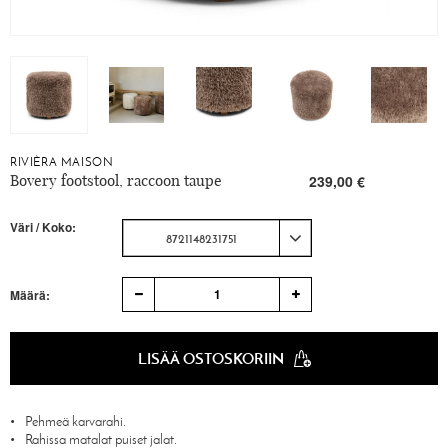
RIVIÈRA MAISON
Bovery footstool, raccoon taupe
239,00 €
Väri / Koko:
8721148231751
1
Määrä:
LISÄÄ OSTOSKORIIN
Pehmeä karvarahi.
Rahissa matalat puiset jalat.