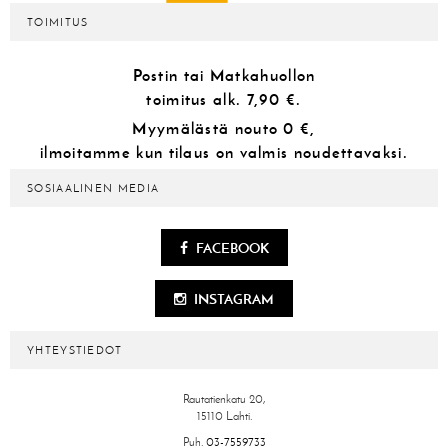
TOIMITUS
Postin tai Matkahuollon
toimitus alk.
7,90 €.
Myymälästä
nouto 0 €,
ilmoitamme kun tilaus on valmis noudettavaksi.
SOSIAALINEN MEDIA
FACEBOOK
INSTAGRAM
YHTEYSTIEDOT
Rautatienkatu 20,
15110 Lahti.
Puh.
03-7559733