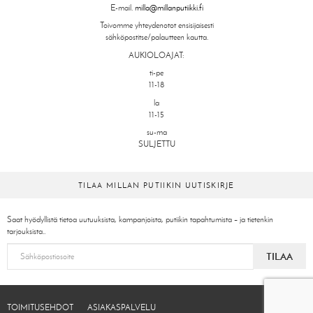
E-mail.
milla@millanputiikki.fi
Toivomme yhteydenotot ensisijaisesti
sähköpostitse/palautteen kautta.
AUKIOLOAJAT:
ti-pe
11-18
la
11-15
su-ma
SULJETTU
TILAA MILLAN PUTIIKIN UUTISKIRJE
Saat hyödyllistä tietoa uutuuksista, kampanjoista, putiikin tapahtumista – ja tietenkin
tarjouksista..
TILAA
TOIMITUSEHDOT
ASIAKASPALVELU