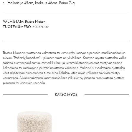
Halkaisija 45cm, korkeus 46cm. Paino 7kg.
VALMISTAJA:
Rivièra Maison
TUOTENUMERO:
32037002
Rivièra Maisonin tuotteet on valmistettu tai viimeistelty käsityönä ja niiden markkinoidaankin
olevan "Perfectly Imperfect" - jokainen tuote on yksilöllinen. Käsityön myötä tuotteiden välillä
saattaa esiintyä poikkeamia, esimerkiksi lasi- ja keramiikkatuotteissa erot esiintyvät pieninä
kokoeroina tai ilmakuplina ja rottinkituotteissa värieroina. Valkoiseksi maalattujen tuotteiden
värit sekoitetaan aina erikseen tuote-erää kohden, joten myös valkoisen sävyissä esiintyy
variaatioita. Alumiinituotteissa käsinvalmistuksen jälki esiintyy pienenä rosoisuutena tuotteen
pinnassa tai kirjaimien reunoilla.
KATSO MYÖS