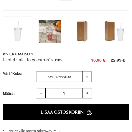
RIVIÈRA MAISON
Iced drinks to go cup & straw
16,06 €;
22,95 €
Väri / Koko:
8721148229048
1
Määrä:
LISÄÄ OSTOSKORIIN
Jääkahville sopiva takeaway-muki.