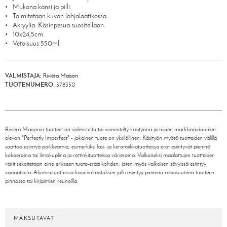
Mukana kansi ja pilli.
Toimitetaan kuvan lahjalaatikossa.
Akryylia. Käsinpesua suositellaan.
10x24,5cm.
Vetoisuus 550ml.
VALMISTAJA:
Rivièra Maison
TUOTENUMERO:
578350
Rivièra Maisonin tuotteet on valmistettu tai viimeistelty käsityönä ja niiden markkinoidaankin
olevan "Perfectly Imperfect" - jokainen tuote on yksilöllinen. Käsityön myötä tuotteiden välillä
saattaa esiintyä poikkeamia, esimerkiksi lasi- ja keramiikkatuotteissa erot esiintyvät pieninä
kokoeroina tai ilmakuplina ja rottinkituotteissa värieroina. Valkoiseksi maalattujen tuotteiden
värit sekoitetaan aina erikseen tuote-erää kohden, joten myös valkoisen sävyissä esiintyy
variaatioita. Alumiinituotteissa käsinvalmistuksen jälki esiintyy pienenä rosoisuutena tuotteen
pinnassa tai kirjaimien reunoilla.
MAKSUTAVAT