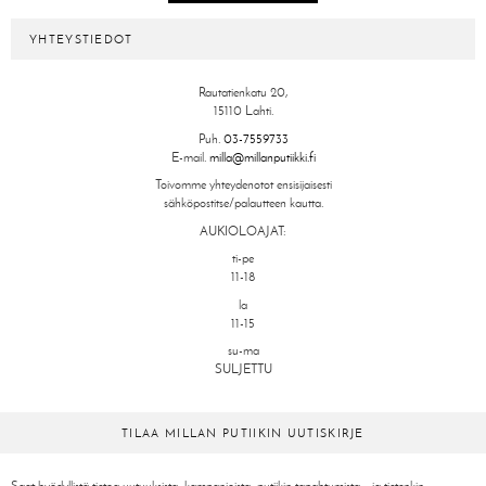
YHTEYSTIEDOT
Rautatienkatu 20,
15110 Lahti.
Puh.
03-7559733
E-mail.
milla@millanputiikki.fi
Toivomme yhteydenotot ensisijaisesti
sähköpostitse/palautteen kautta.
AUKIOLOAJAT:
ti-pe
11-18
la
11-15
su-ma
SULJETTU
TILAA MILLAN PUTIIKIN UUTISKIRJE
Saat hyödyllistä tietoa uutuuksista, kampanjoista, putiikin tapahtumista – ja tietenkin