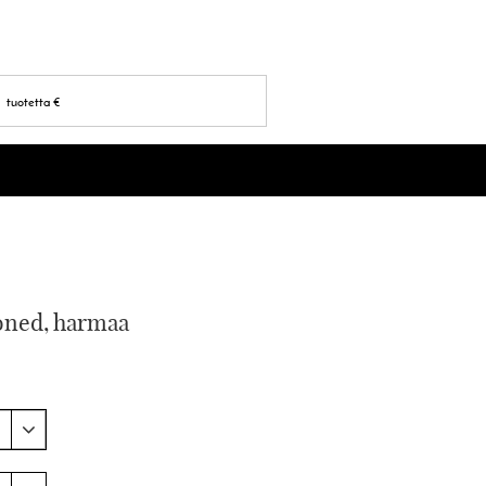
tuotetta
€
oned, harmaa