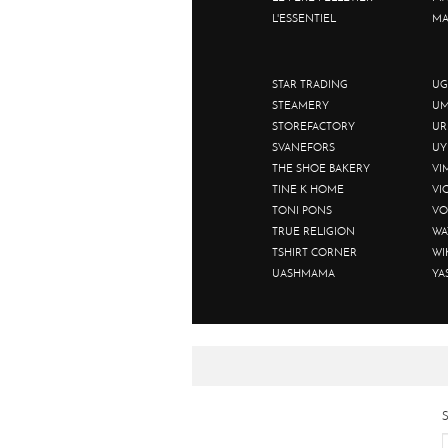
L'ESSENTIEL
MA
STAR TRADING
UG
STEAMERY
UM
STOREFACTORY
UR
SVANEFORS
UY
THE SHOE BAKERY
VI
TINE K HOME
VI
TONI PONS
VO
TRUE RELIGION
WA
TSHIRT CORNER
WI
UASHMAMA
YA
S