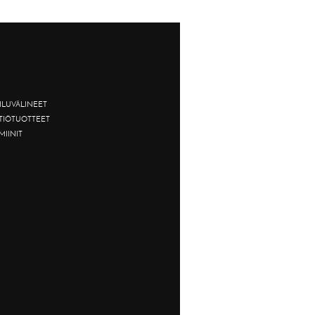
ILUVÄLINEET
TTIÖTUOTTEET
MIINIT