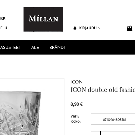
IKKI
VELU
KIRJAUDU
ASUSTEET
ALE
BRÄNDIT
ICON
ICON double old fashi
8,90 €
Väri /
8710964805581
Koko: