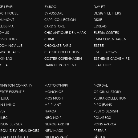
SE LEVEL
BY-BOO
DAY ET
ACH HOUSE
BYFOSSDAL
DESIGN LETTERS
AUMONT
CAPRI COLLECTION
DIXIE
LLISSIMA
CARD STORE
EDBLAD
OMUS
CHIC ANTIQUE DENMARK
ELERIA CORTES
OND HOUR
CHIMI
EMM COPENHAGEN
OOMINGVILLE
CHOKLATE PARIS
ESTEE
W19 DETAILS
CLASSIC COLLECTION
ESTEE BROWN
XINBAG
COSTER COPENHAGEN
ESTHEME CACHEMIRE
KELA
DARK DEPARTMENT
FRATI HOME
XINGTON COMPANY
MATTOKYMPPI
NORDAL
BERTÉ ESSENTIEL
MONCHIQE
ORIGINAL STORY
 LULU
MOS MOSH
PEURA COLLECTION
IN LIVING
MR PLANT
PIRO JEANS
VBY
NAKOA
PLUTO DESIGN
ILEG
NEO NOIR
POLARBOX
ISON BERGER
NEROGIARDINI
PONS AVARCA
RQUIIZ BY IDEAL SHOES
NEW MAGS
PREPAIR
RTA DU CHÂTEAU
NICOLAS VAHÉ
PÅSTER