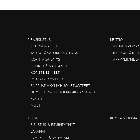
PIENSISUSTUS
KEITTIÖ
KELLOT & PEILIT
ASTIAT & RUOKA
TAULUT & VALOKUVAKEHYKSET
KATTAUS- & KEI
KORIT JA SÄILYTYS
AKRYYLIT/MELA
KOUKUT & NAULAKOT
KORISTE-ESINEET
LYHDYT & KYNTTILÄT
SAIPPUAT & KYLPYHUONETUOTTEET
HUONETUOKSUT & ILMANRAIKASTIMET
KORTIT
MUUT
TEKSTIILIT
RUOKA & JUOMA
SISUSTUS- & ISTUINTYYNYT
LAKANAT
PYYHKEET & KYLPYTAKIT