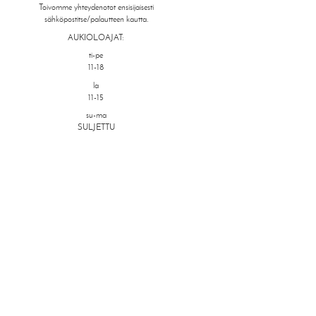
Toivomme yhteydenotot ensisijaisesti
sähköpostitse/palautteen kautta.
AUKIOLOAJAT:
ti-pe
11-18
la
11-15
su-ma
SULJETTU