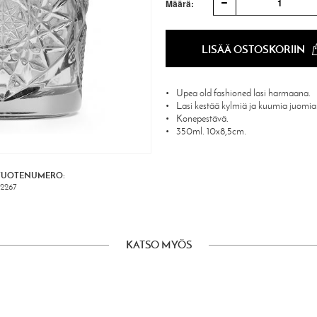
1
Määrä:
LISÄÄ OSTOSKORIIN
Upea old fashioned lasi harmaana.
Lasi kestää kylmiä ja kuumia juomia
Konepestävä.
350ml. 10x8,5cm.
TUOTENUMERO:
2267
KATSO MYÖS