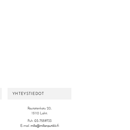
YHTEYSTIEDOT
Rautatienkatu 20,
15110 Lahti.
Puh.
03-7559733
E-mail.
milla@millanputiikki.fi