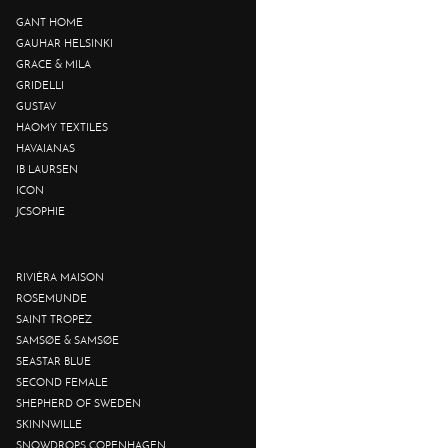
GANT HOME
GAUHAR HELSINKI
GRACE & MILA
GRIDELLI
GUSTAV
HAOMY TEXTILES
HAVAIANAS
IB LAURSEN
ICON
JCSOPHIE
RIVIÈRA MAISON
ROSEMUNDE
SAINT TROPEZ
SAMSØE & SAMSØE
SEASTAR BLUE
SECOND FEMALE
SHEPHERD OF SWEDEN
SKINNWILLE
SNOWDROPS COPENHAGEN