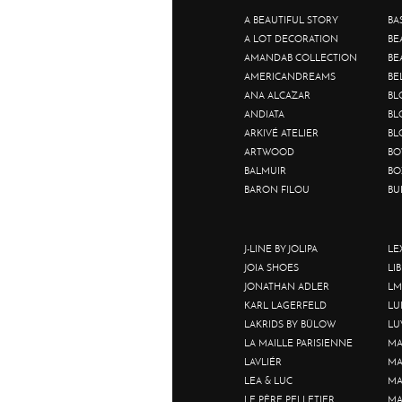
A BEAUTIFUL STORY
BA
A LOT DECORATION
BE
AMANDAB COLLECTION
BE
AMERICANDREAMS
BE
ANA ALCAZAR
BL
ANDIATA
BL
ARKIVÉ ATELIER
BL
ARTWOOD
BO
BALMUIR
BO
BARON FILOU
BU
J-LINE BY JOLIPA
LE
JOIA SHOES
LI
JONATHAN ADLER
LM
KARL LAGERFELD
LU
LAKRIDS BY BÜLOW
LU
LA MAILLE PARISIENNE
MA
LAVLIÉR
MA
LEA & LUC
MA
LE PÈRE PELLETIER
MA