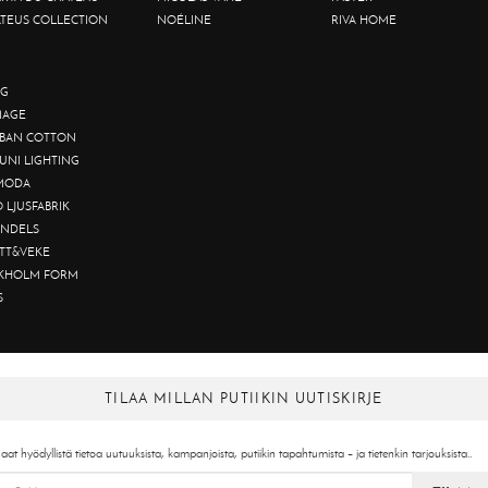
TEUS COLLECTION
NOÉLINE
RIVA HOME
G
AGE
BAN COTTON
UNI LIGHTING
MODA
O LJUSFABRIK
NDELS
TT&VEKE
KHOLM FORM
S
TILAA MILLAN PUTIIKIN UUTISKIRJE
aat hyödyllistä tietoa uutuuksista, kampanjoista, putiikin tapahtumista – ja tietenkin tarjouksista..