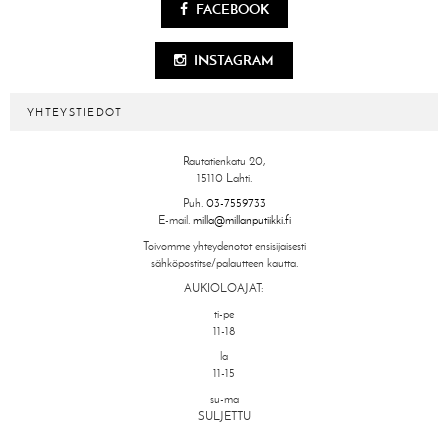
FACEBOOK
INSTAGRAM
YHTEYSTIEDOT
Rautatienkatu 20,
15110 Lahti.
Puh.
03-7559733
E-mail.
milla@millanputiikki.fi
Toivomme yhteydenotot ensisijaisesti
sähköpostitse/palautteen kautta.
AUKIOLOAJAT:
ti-pe
11-18
la
11-15
su-ma
SULJETTU