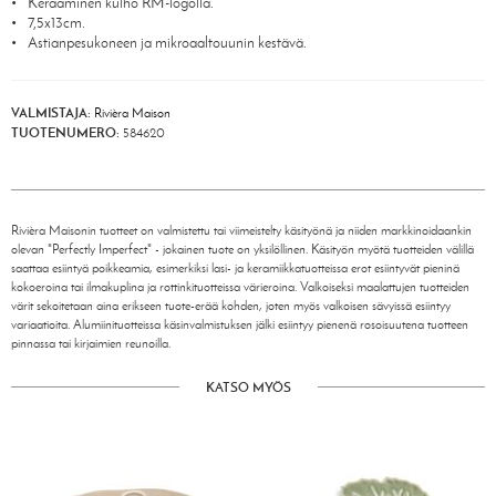
Keraaminen kulho RM-logolla.
7,5x13cm.
Astianpesukoneen ja mikroaaltouunin kestävä.
VALMISTAJA:
Rivièra Maison
TUOTENUMERO:
584620
Rivièra Maisonin tuotteet on valmistettu tai viimeistelty käsityönä ja niiden markkinoidaankin
olevan "Perfectly Imperfect" - jokainen tuote on yksilöllinen. Käsityön myötä tuotteiden välillä
saattaa esiintyä poikkeamia, esimerkiksi lasi- ja keramiikkatuotteissa erot esiintyvät pieninä
kokoeroina tai ilmakuplina ja rottinkituotteissa värieroina. Valkoiseksi maalattujen tuotteiden
värit sekoitetaan aina erikseen tuote-erää kohden, joten myös valkoisen sävyissä esiintyy
variaatioita. Alumiinituotteissa käsinvalmistuksen jälki esiintyy pienenä rosoisuutena tuotteen
pinnassa tai kirjaimien reunoilla.
KATSO MYÖS