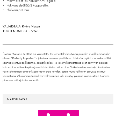
Marmoriset lasinaluset RM-logolla.
Pakkaus sisältää 2 kappaletta.
Halkaisija 10cm.
VALMISTAJA:
Rivièra Maison
TUOTENUMERO:
577240
Rivièra Maisonin tuotteet on valmistettu tai viimeistelty käsityönä ja niiden markkinoidaankin
olevan "Perfectly Imperfect" - jokainen tuote on yksilöllinen. Käsityön myötä tuotteiden välillä
saattaa esiintyä poikkeamia, esimerkiksi lasi- ja keramiikkatuotteissa erot esiintyvät pieninä
kokoeroina tai ilmakuplina ja rottinkituotteissa värieroina. Valkoiseksi maalattujen tuotteiden
värit sekoitetaan aina erikseen tuote-erää kohden, joten myös valkoisen sävyissä esiintyy
variaatioita. Alumiinituotteissa käsinvalmistuksen jälki esiintyy pienenä rosoisuutena tuotteen
pinnassa tai kirjaimien reunoilla.
MAKSUTAVAT