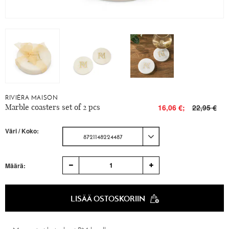
RIVIÈRA MAISON
Marble coasters set of 2 pcs
16,06 €;
22,95 €
Väri / Koko:
8721148224487
1
Määrä:
LISÄÄ OSTOSKORIIN