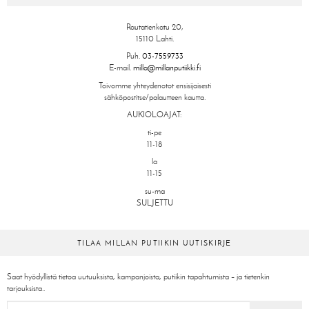
Rautatienkatu 20,
15110 Lahti.
Puh.
03-7559733
E-mail.
milla@millanputiikki.fi
Toivomme yhteydenotot ensisijaisesti
sähköpostitse/palautteen kautta.
AUKIOLOAJAT:
ti-pe
11-18
la
11-15
su-ma
SULJETTU
TILAA MILLAN PUTIIKIN UUTISKIRJE
Saat hyödyllistä tietoa uutuuksista, kampanjoista, putiikin tapahtumista – ja tietenkin
tarjouksista..