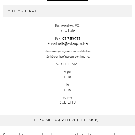
YHTEYSTIEDOT
Rautatienkatu 20,
15110 Lahti.
Puh.
03-7559733
E-mail.
milla@millanputiikki.fi
Toivomme yhteydenotot ensisijaisesti
sähköpostitse/palautteen kautta.
AUKIOLOAJAT:
ti-pe
11-18
la
11-15
su-ma
SULJETTU
TILAA MILLAN PUTIIKIN UUTISKIRJE
Saat hyödyllistä tietoa uutuuksista, kampanjoista, putiikin tapahtumista – ja tietenkin