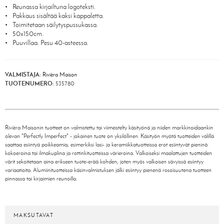
Reunassa kirjailtuna logoteksti.
Pakkaus sisältää kaksi kappaletta.
Toimitetaan säilytyspussukassa.
50x150cm.
Puuvillaa. Pesu 40-asteessa.
VALMISTAJA:
Rivièra Maison
TUOTENUMERO:
535780
Rivièra Maisonin tuotteet on valmistettu tai viimeistelty käsityönä ja niiden markkinoidaankin
olevan "Perfectly Imperfect" - jokainen tuote on yksilöllinen. Käsityön myötä tuotteiden välillä
saattaa esiintyä poikkeamia, esimerkiksi lasi- ja keramiikkatuotteissa erot esiintyvät pieninä
kokoeroina tai ilmakuplina ja rottinkituotteissa värieroina. Valkoiseksi maalattujen tuotteiden
värit sekoitetaan aina erikseen tuote-erää kohden, joten myös valkoisen sävyissä esiintyy
variaatioita. Alumiinituotteissa käsinvalmistuksen jälki esiintyy pienenä rosoisuutena tuotteen
pinnassa tai kirjaimien reunoilla.
MAKSUTAVAT