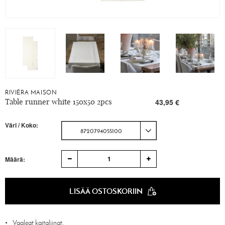
RIVIÈRA MAISON
Table runner white 150x50 2pcs
43,95 €
Väri / Koko:
8720794055100
1
Määrä:
LISÄÄ OSTOSKORIIN
Vaaleat kaitaliinat.