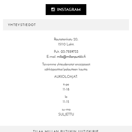
INSTAGRAM
YHTEYSTIEDOT
Rautatienkatu 20,
15110 Lahti.
Puh.
03-7559733
E-mail.
milla@millanputiikki.fi
Toivomme yhteydenotot ensisijaisesti
sähköpostitse/palautteen kautta.
AUKIOLOAJAT:
ti-pe
11-18
la
11-15
su-ma
SULJETTU
TILAA MILLAN PUTIIKIN UUTISKIRJE