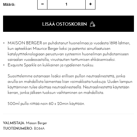
1
Määrä:
LISÄÄ OSTOSKORIIN
MAISON BERGER on puhdistanut huoneilmaa jo vuodesta 1898 lähtien,
kun apteekkari Maurice Berger keksi ja patentoi ainutlaatuisen
katalyyttiteknologiaan perustuvan systeemin huoneilman puhdistamiseen
sairaalan vuodeosastolla, virustautien tarttumisen ehkäisemiseksi.
Exquisite Sparkle on kukkainen ja rypäleinen tuoksu.
Suosittelemme ostamaan lisäksi erillisen pullon neutraalinestettä, jonka
avulla on mahdollista laimentaa liian voimakkaita tuoksuja. Uuden lampun
käyttäminen tulee aloittaa neutraalinesteellä. Neutraalinestettä käytetään
kerran, jonka jälkeen tuoksun vaihtaminen on mahdollista.
500ml pullo riittää noin 60 x 20min käyttöön.
VALMISTAJA:
Maison Berger
TUOTENUMERO:
B084A