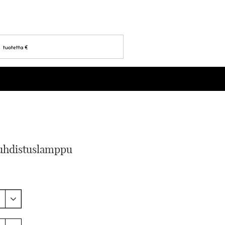
tuotetta
€
puhdistuslamppu