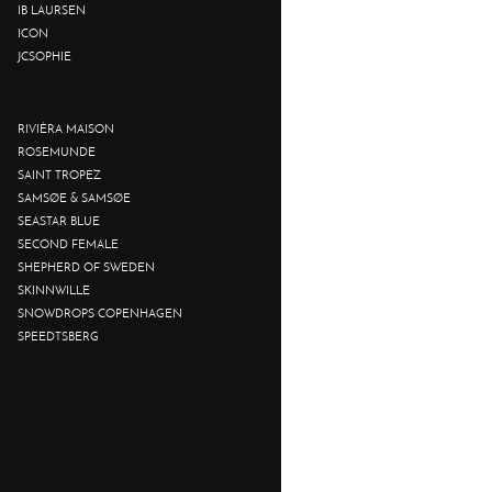
IB LAURSEN
ICON
JCSOPHIE
RIVIÈRA MAISON
ROSEMUNDE
SAINT TROPEZ
SAMSØE & SAMSØE
SEASTAR BLUE
SECOND FEMALE
SHEPHERD OF SWEDEN
SKINNWILLE
SNOWDROPS COPENHAGEN
SPEEDTSBERG