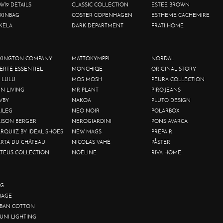
W19 DETAILS
CLASSIC COLLECTION
ESTEE BROWN
XINBAG
COSTER COPENHAGEN
ESTHEME CACHEMIRE
KELA
DARK DEPARTMENT
FRATI HOME
XINGTON COMPANY
MATTOKYMPPI
NORDAL
BERTÉ ESSENTIEL
MONCHIQE
ORIGINAL STORY
 LULU
MOS MOSH
PEURA COLLECTION
IN LIVING
MR PLANT
PIRO JEANS
VBY
NAKOA
PLUTO DESIGN
ILEG
NEO NOIR
POLARBOX
ISON BERGER
NEROGIARDINI
PONS AVARCA
RQUIIZ BY IDEAL SHOES
NEW MAGS
PREPAIR
RTA DU CHÂTEAU
NICOLAS VAHÉ
PÅSTER
TEUS COLLECTION
NOÉLINE
RIVA HOME
G
AGE
BAN COTTON
UNI LIGHTING