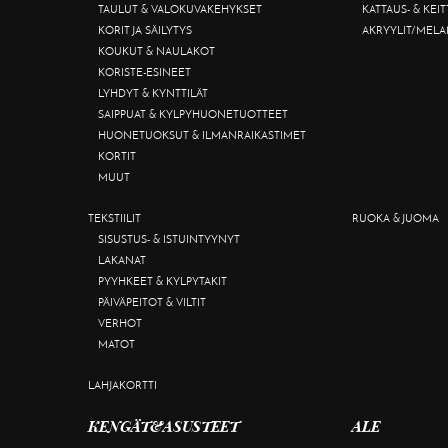
TAULUT & VALOKUVAKEHYKSET
KATTAUS- & KEI
KORIT JA SÄILYTYS
AKRYYLIT/MELA
KOUKUT & NAULAKOT
KORISTE-ESINEET
LYHDYT & KYNTTILÄT
SAIPPUAT & KYLPYHUONETUOTTEET
HUONETUOKSUT & ILMANRAIKASTIMET
KORTIT
MUUT
TEKSTIILIT
RUOKA & JUOMA
SISUSTUS- & ISTUINTYYNYT
LAKANAT
PYYHKEET & KYLPYTAKIT
PÄIVÄPEITOT & VILTIT
VERHOT
MATOT
LAHJAKORTTI
KENGÄT&ASUSTEET
ALE