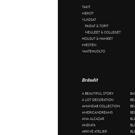
TAKIT
MEKOT
YLÄOSAT
PAIDAT & TOPIT
NEULEET & COLLEGET
HOUSUT & HAMEET
MIESTEN
VAATEHUOLTO
Brändit
A BEAUTIFUL STORY
BA
A LOT DECORATION
BE
AMANDAB COLLECTION
BE
AMERICANDREAMS
BE
ANA ALCAZAR
BL
ANDIATA
BL
ARKIVÉ ATELIER
BL