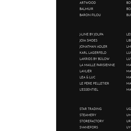
ARTWOOD
BO
BALMUIR
BO
BARON FILOU
BU
J-LINE BY JOLIPA
LE
JOIA SHOES
LI
JONATHAN ADLER
LM
KARL LAGERFELD
LU
LAKRIDS BY BÜLOW
LU
LA MAILLE PARISIENNE
MA
LAVLIÉR
MA
LEA & LUC
MA
LE PÈRE PELLETIER
MA
L'ESSENTIEL
MA
STAR TRADING
UG
STEAMERY
UM
STOREFACTORY
UR
SVANEFORS
UY