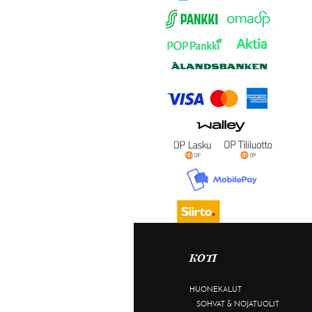
KOTI
HUONEKALUT
SOHVAT & NOJATUOLIT