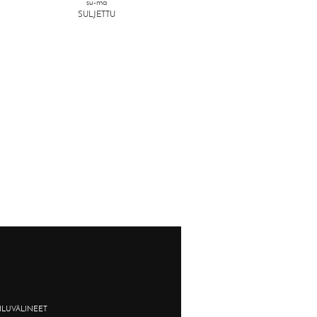
su-ma
SULJETTU
ILUVÄLINEET