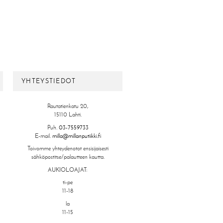
YHTEYSTIEDOT
Rautatienkatu 20,
15110 Lahti.
Puh.
03-7559733
E-mail.
milla@millanputiikki.fi
Toivomme yhteydenotot ensisijaisesti
sähköpostitse/palautteen kautta.
AUKIOLOAJAT:
ti-pe
11-18
la
11-15