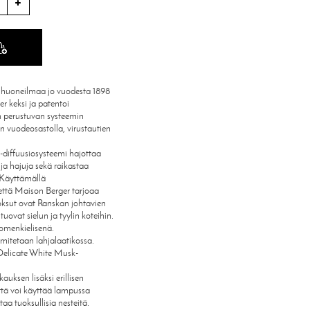
oneilmaa jo vuodesta 1898
r keksi ja patentoi
n perustuvan systeemin
 vuodeosastolla, virustautien
iffuusiosysteemi hajottaa
ja hajuja sekä raikastaa
 Käyttämällä
ttä Maison Berger tarjoaa
sut ovat Ranskan johtavien
ovat sielun ja tyylin koteihin.
omenkielisenä.
itetaan lahjalaatikossa.
Delicate White Musk-
ksen lisäksi erillisen
ttä voi käyttää lampussa
taa tuoksullisia nesteitä.