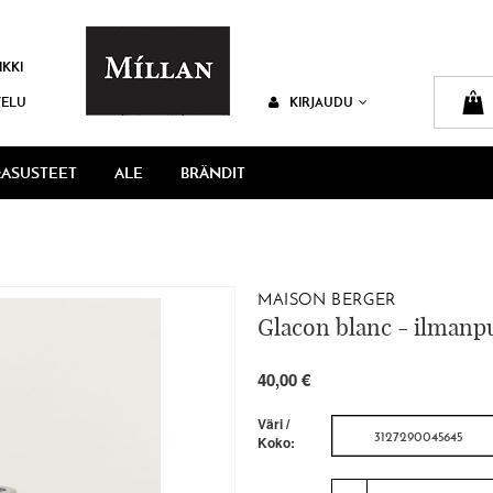
IKKI
VELU
KIRJAUDU
ASUSTEET
ALE
BRÄNDIT
MAISON BERGER
Glacon blanc - ilman
40,00 €
Väri /
3127290045645
Koko: