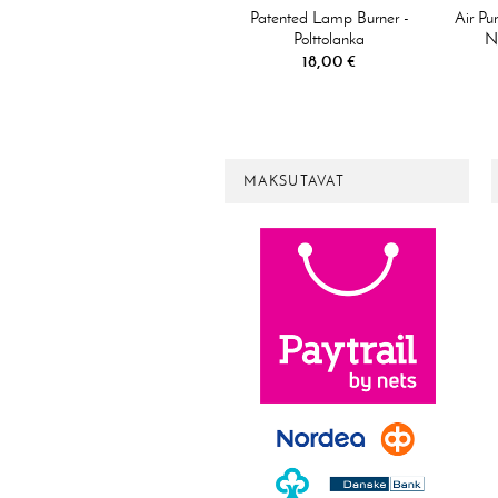
Patented Lamp Burner -
Air Pu
Polttolanka
Ne
Ilmanpuhdistuslamppuun
18,00 €
MAKSUTAVAT