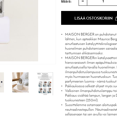
1
Määrä:
LISÄÄ OSTOSKORIIN
MAISON BERGER on puhdistanut hu
lähtien, kun apteekkari Maurice Berge
ainutlaatuisen katalyyttiteknologiaa
huoneilman puhdistamiseen sairaalan
tarttumisen ehkäisemiseksi.
MAISON BERGERin katalysaattori-d
hienovaraisesti ilman epäpuhtauksia 
ainutlaatuisella tavalla huoneilman.
ilmanpuhdistuslampussa tuoksuneste
myös hurmaavan huonetuoksun. Tuok
parfymeerien luomia - nämä tuoksut tu
Pakkauksessa selkeät ohjeet myös su
Valkoinen ilmanpuhdistuslamppu toim
Pakkaus sisältää lampun, langan ja 
tuoksunesteen (250ml).
Suosittelemme ostamaan aloituspakkau
neutraalinestepullon. Neutraalineste
sellaisenaan tai sen avulla voi laimen