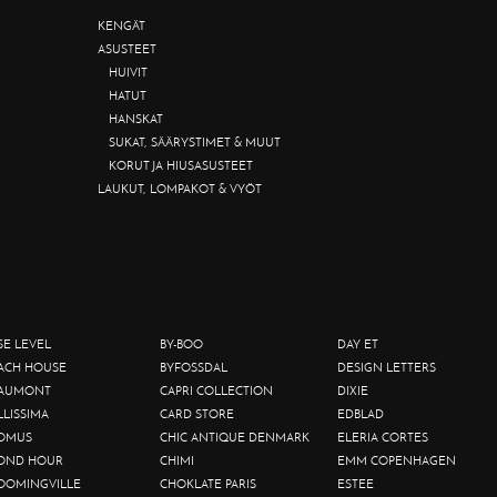
KENGÄT
ASUSTEET
HUIVIT
HATUT
HANSKAT
SUKAT, SÄÄRYSTIMET & MUUT
KORUT JA HIUSASUSTEET
LAUKUT, LOMPAKOT & VYÖT
SE LEVEL
BY-BOO
DAY ET
ACH HOUSE
BYFOSSDAL
DESIGN LETTERS
AUMONT
CAPRI COLLECTION
DIXIE
LLISSIMA
CARD STORE
EDBLAD
OMUS
CHIC ANTIQUE DENMARK
ELERIA CORTES
OND HOUR
CHIMI
EMM COPENHAGEN
OOMINGVILLE
CHOKLATE PARIS
ESTEE