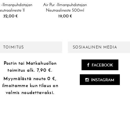
r -ilmanpuhdistajan
Air Pur -ilmanpuhdistajan
utraalineste 1l
Neutraalineste 500ml
32,00 €
19,00 €
TOIMITUS
SOSIAALINEN MEDIA
Postin tai Matkahuollon
FACEBOOK
toimitus alk.
7,90 €.
Myymälästä
nouto 0 €,
INSTAGRAM
ilmoitamme kun tilaus on
valmis noudettavaksi.