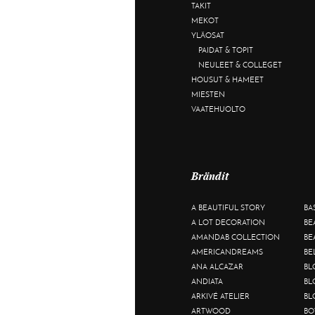
TAKIT
MEKOT
YLÄOSAT
PAIDAT & TOPIT
NEULEET & COLLEGET
HOUSUT & HAMEET
MIESTEN
VAATEHUOLTO
Brändit
A BEAUTIFUL STORY
BA
A LOT DECORATION
BE
AMANDAB COLLECTION
BE
AMERICANDREAMS
BE
ANA ALCAZAR
BL
ANDIATA
BL
ARKIVÉ ATELIER
BL
ARTWOOD
BO