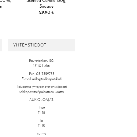
100ml,
Scented Candle 150g,
in
Seaside
29,90 €
YHTEYSTIEDOT
Rautatienkatu 20,
15110 Lahti.
Puh.
03-7559733
E-mail.
milla@millanputiikki.fi
Toivomme yhteydenotot ensisijaisesti
sähköpostitse/palautteen kautta.
AUKIOLOAJAT:
ti-pe
11-18
la
11-15
su-ma