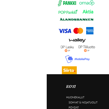
KOTI
HUONEKALUT
SOHVAT & NOJATUOLIT
PÖYDÄT