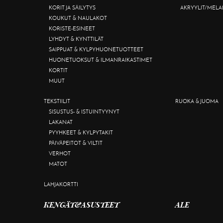
KORIT JA SÄILYTYS
AKRYYLIT/MELA
KOUKUT & NAULAKOT
KORISTE-ESINEET
LYHDYT & KYNTTILÄT
SAIPPUAT & KYLPYHUONETUOTTEET
HUONETUOKSUT & ILMANRAIKASTIMET
KORTIT
MUUT
TEKSTIILIT
RUOKA & JUOMA
SISUSTUS- & ISTUINTYYNYT
LAKANAT
PYYHKEET & KYLPYTAKIT
PÄIVÄPEITOT & VILTIT
VERHOT
MATOT
LAHJAKORTTI
KENGÄT&ASUSTEET
ALE