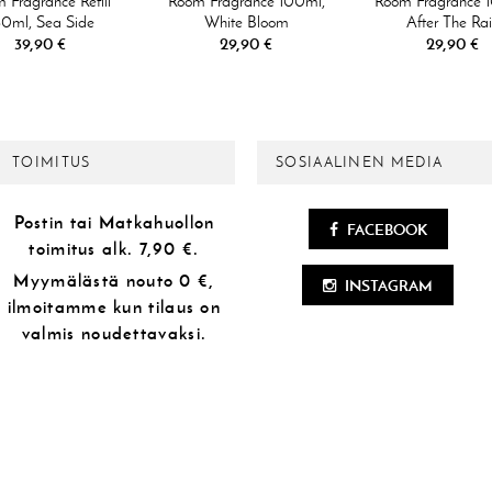
 Fragrance Refill
Room Fragrance 100ml,
Room Fragrance 
0ml, Sea Side
White Bloom
After The Ra
39,90 €
29,90 €
29,90 €
TOIMITUS
SOSIAALINEN MEDIA
Postin tai Matkahuollon
FACEBOOK
toimitus alk.
7,90 €.
Myymälästä
nouto 0 €,
INSTAGRAM
ilmoitamme kun tilaus on
valmis noudettavaksi.