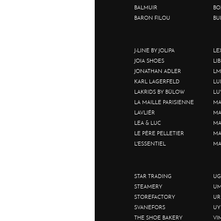
BALMUIR
BO
BARON FILOU
BU
J-LINE BY JOLIPA
LE
JOIA SHOES
LI
JONATHAN ADLER
LM
KARL LAGERFELD
LU
LAKRIDS BY BÜLOW
LU
LA MAILLE PARISIENNE
MA
LAVLIÉR
MA
LEA & LUC
MA
LE PÈRE PELLETIER
MA
L'ESSENTIEL
MA
STAR TRADING
UG
STEAMERY
UM
STOREFACTORY
UR
SVANEFORS
UY
THE SHOE BAKERY
VI