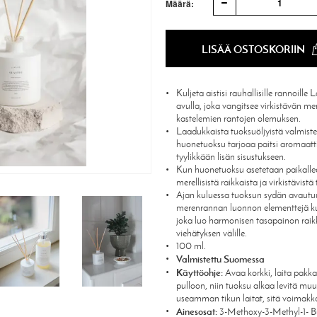
1
Määrä:
LISÄÄ OSTOSKORIIN
Kuljeta aistisi rauhallisille rannoill
avulla, joka vangitsee virkistävän me
kastelemien rantojen olemuksen.
Laadukkaista tuoksuöljyistä valmiste
huonetuoksu tarjoaa paitsi aromaat
tyylikkään lisän sisustukseen.
Kun huonetuoksu asetetaan paikallee
merellisistä raikkaista ja virkistävist
Ajan kuluessa tuoksun sydän avautuu
merenrannan luonnon elementtejä kut
joka luo harmonisen tasapainon rai
viehätyksen välille.
100 ml.
Valmistettu Suomessa
Käyttöohje:
Avaa korkki, laita pakka
pulloon, niin tuoksu alkaa levitä mu
useamman tikun laitat, sitä voimak
Ainesosat:
3-Methoxy-3-Methyl-1- Bu