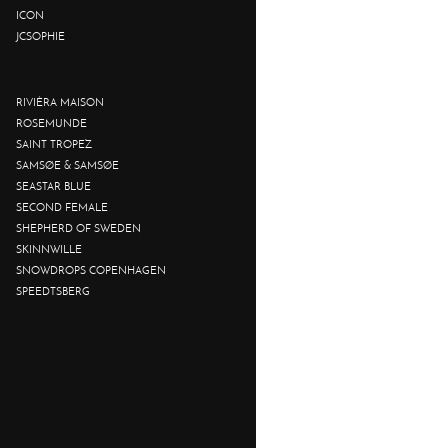
ICON
JCSOPHIE
RIVIÈRA MAISON
ROSEMUNDE
SAINT TROPEZ
SAMSØE & SAMSØE
SEASTAR BLUE
SECOND FEMALE
SHEPHERD OF SWEDEN
SKINNWILLE
SNOWDROPS COPENHAGEN
SPEEDTSBERG