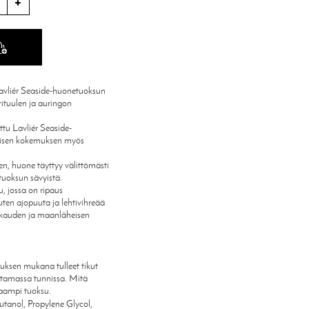
e Lavliér Seaside-huonetuoksun
rituulen ja auringon
ttu Lavliér Seaside-
tisen kokemuksen myös
n, huone täyttyy välittömästi
ä tuoksun sävyistä.
, jossa on ripaus
en ajopuuta ja lehtivihreää
kkauden ja maanläheisen
uksen mukana tulleet tikut
utamassa tunnissa. Mitä
kaampi tuoksu.
tanol, Propylene Glycol,