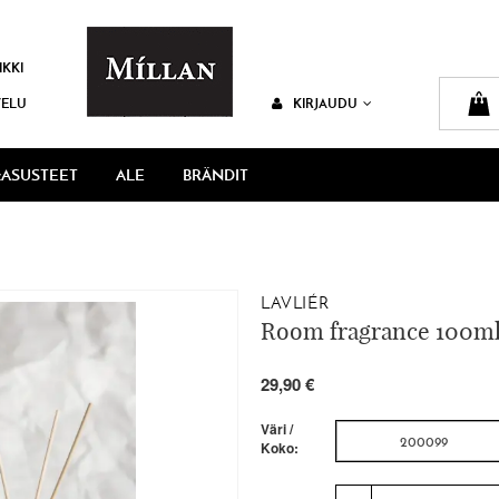
IKKI
VELU
KIRJAUDU
ASUSTEET
ALE
BRÄNDIT
LAVLIÉR
Room fragrance 100ml,
29,90 €
Väri /
200099
Koko: