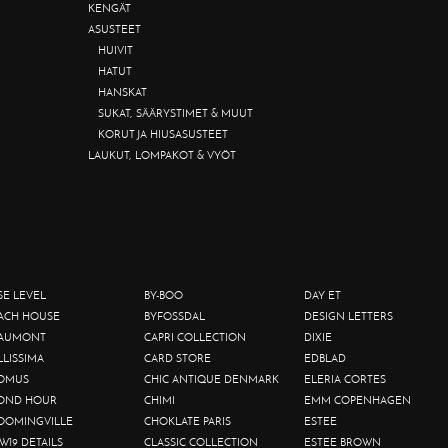
KENGÄT
ASUSTEET
HUIVIT
HATUT
HANSKAT
SUKAT, SÄÄRYSTIMET & MUUT
KORUT JA HIUSASUSTEET
LAUKUT, LOMPAKOT & VYÖT
SE LEVEL
BY-BOO
DAY ET
ACH HOUSE
BYFOSSDAL
DESIGN LETTERS
AUMONT
CAPRI COLLECTION
DIXIE
LLISSIMA
CARD STORE
EDBLAD
OMUS
CHIC ANTIQUE DENMARK
ELERIA CORTES
OND HOUR
CHIMI
EMM COPENHAGEN
OOMINGVILLE
CHOKLATE PARIS
ESTEE
W19 DETAILS
CLASSIC COLLECTION
ESTEE BROWN