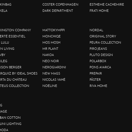
XINBAG
COSTER COPENHAGEN
ESTHEME CACHEMIRE
KELA
DARK DEPARTMENT
FRATI HOME
XINGTON COMPANY
MATTOKYMPPI
NORDAL
BERTÉ ESSENTIEL
MONCHIQE
ORIGINAL STORY
 LULU
MOS MOSH
PEURA COLLECTION
IN LIVING
MR PLANT
PIRO JEANS
VBY
NAKOA
PLUTO DESIGN
ILEG
NEO NOIR
POLARBOX
ISON BERGER
NEROGIARDINI
PONS AVARCA
RQUIIZ BY IDEAL SHOES
NEW MAGS
PREPAIR
RTA DU CHÂTEAU
NICOLAS VAHÉ
PÅSTER
TEUS COLLECTION
NOÉLINE
RIVA HOME
G
AGE
BAN COTTON
UNI LIGHTING
MODA