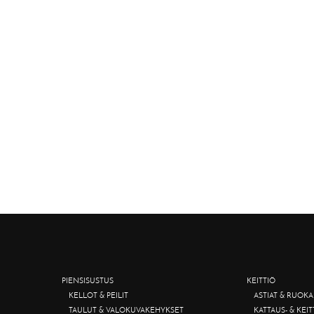
PIENSISUSTUS
KEITTIÖ
KELLOT & PEILIT
ASTIAT & RUOKA
TAULUT & VALOKUVAKEHYKSET
KATTAUS- & KEI