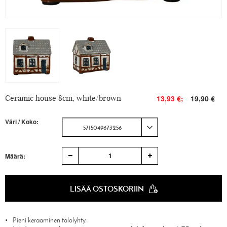
Ceramic house 8cm, white/brown
13,93 €;
19,90 €
Väri / Koko:
5715049673256
1
Määrä:
LISÄÄ OSTOSKORIIN
Pieni keraaminen talolyhty.