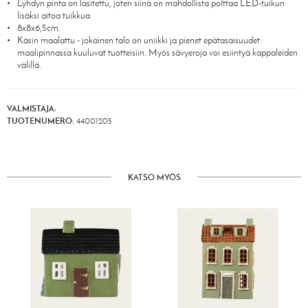
Lyhdyn pinta on lasitettu, joten siinä on mahdollista polttaa LED-tuikun
lisäksi aitoa tuikkua
8x8x6,5cm.
Käsin maalattu - jokainen talo on uniikki ja pienet epätasaisuudet
maalipinnassa kuuluvat tuotteisiin. Myös sävyeroja voi esiintyä kappaleiden
välillä.
VALMISTAJA:
TUOTENUMERO:
44001205
KATSO MYÖS