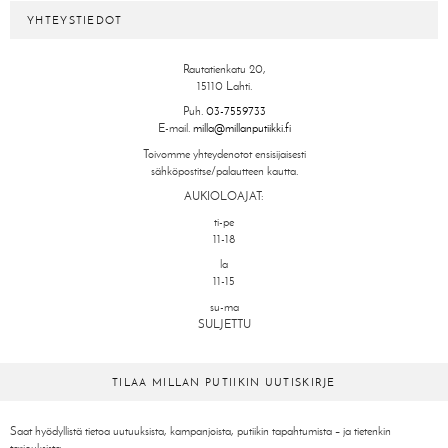
YHTEYSTIEDOT
Rautatienkatu 20,
15110 Lahti.
Puh.
03-7559733
E-mail.
milla@millanputiikki.fi
Toivomme yhteydenotot ensisijaisesti
sähköpostitse/palautteen kautta.
AUKIOLOAJAT:
ti-pe
11-18
la
11-15
su-ma
SULJETTU
TILAA MILLAN PUTIIKIN UUTISKIRJE
Saat hyödyllistä tietoa uutuuksista, kampanjoista, putiikin tapahtumista – ja tietenkin