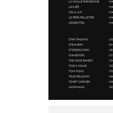
LA MAILLE PARISIENNE
MA
LAVLIÉR
MA
LEA & LUC
MA
LE PÈRE PELLETIER
MA
L'ESSENTIEL
MA
STAR TRADING
UG
STEAMERY
UM
STOREFACTORY
UR
SVANEFORS
UY
THE SHOE BAKERY
VI
TINE K HOME
VI
TONI PONS
VO
TRUE RELIGION
WA
TSHIRT CORNER
WI
UASHMAMA
YA