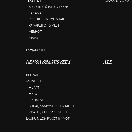
TEKSTIILIT
RUOKA & JUOMA
SISUSTUS- & ISTUINTYYNYT
LAKANAT
PYYHKEET & KYLPYTAKIT
PÄIVÄPEITOT & VILTIT
VERHOT
MATOT
LAHJAKORTTI
KENGÄT&ASUSTEET
ALE
KENGÄT
ASUSTEET
HUIVIT
HATUT
HANSKAT
SUKAT, SÄÄRYSTIMET & MUUT
KORUT JA HIUSASUSTEET
LAUKUT, LOMPAKOT & VYÖT