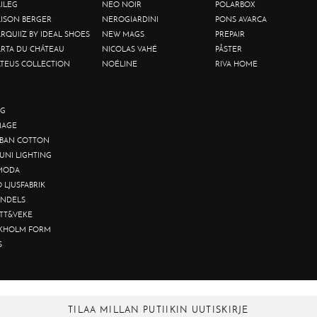
ILEG
NEO NOIR
POLARBOX
ISON BERGER
NEROGIARDINI
PONS AVARCA
RQUIIZ BY IDEAL SHOES
NEW MAGS
PREPAIR
RTA DU CHÂTEAU
NICOLAS VAHÉ
PÅSTER
TEUS COLLECTION
NOÉLINE
RIVA HOME
G
AGE
BAN COTTON
UNI LIGHTING
MODA
O LJUSFABRIK
NDELS
TT&VEKE
KHOLM FORM
S
TILAA MILLAN PUTIIKIN UUTISKIRJE