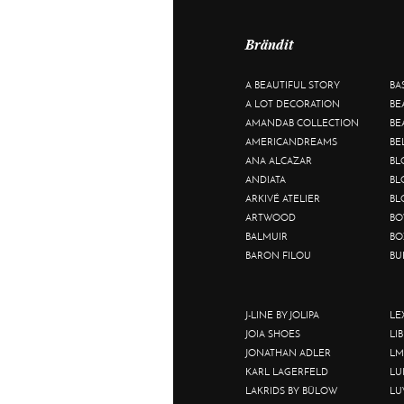
Brändit
A BEAUTIFUL STORY
BA
A LOT DECORATION
BE
AMANDAB COLLECTION
BE
AMERICANDREAMS
BE
ANA ALCAZAR
BL
ANDIATA
BL
ARKIVÉ ATELIER
BL
ARTWOOD
BO
BALMUIR
BO
BARON FILOU
BU
J-LINE BY JOLIPA
LE
JOIA SHOES
LI
JONATHAN ADLER
LM
KARL LAGERFELD
LU
LAKRIDS BY BÜLOW
LU