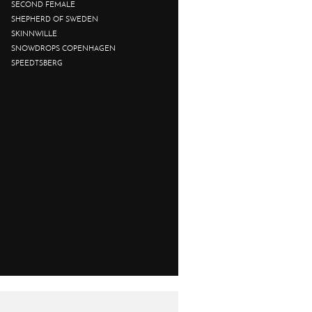
SECOND FEMALE
SHEPHERD OF SWEDEN
SKINNWILLE
SNOWDROPS COPENHAGEN
SPEEDTSBERG