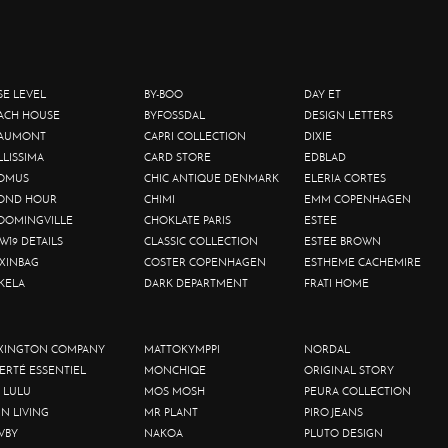
SE LEVEL
BY-BOO
DAY ET
ACH HOUSE
BYFOSSDAL
DESIGN LETTERS
AUMONT
CAPRI COLLECTION
DIXIE
LLISSIMA
CARD STORE
EDBLAD
OMUS
CHIC ANTIQUE DENMARK
ELERIA CORTES
OND HOUR
CHIMI
EMM COPENHAGEN
OOMINGVILLE
CHOKLATE PARIS
ESTEE
W19 DETAILS
CLASSIC COLLECTION
ESTEE BROWN
XINBAG
COSTER COPENHAGEN
ESTHEME CACHEMIRE
KELA
DARK DEPARTMENT
FRATI HOME
XINGTON COMPANY
MATTOKYMPPI
NORDAL
BERTÉ ESSENTIEL
MONCHIQE
ORIGINAL STORY
 LULU
MOS MOSH
PEURA COLLECTION
IN LIVING
MR PLANT
PIRO JEANS
VBY
NAKOA
PLUTO DESIGN