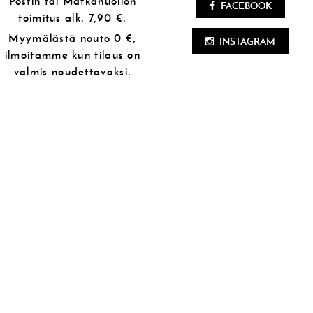
Postin tai Matkahuollon
FACEBOOK
toimitus alk.
7,90 €.
Myymälästä
nouto 0 €,
INSTAGRAM
ilmoitamme kun tilaus on
valmis noudettavaksi.