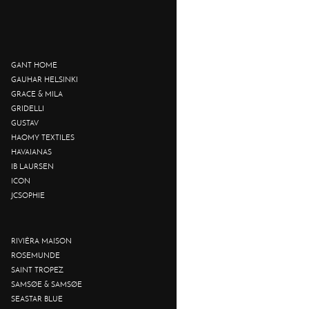
GANT HOME
GAUHAR HELSINKI
GRACE & MILA
GRIDELLI
GUSTAV
HAOMY TEXTILES
HAVAIANAS
IB LAURSEN
ICON
JCSOPHIE
RIVIÈRA MAISON
ROSEMUNDE
SAINT TROPEZ
SAMSØE & SAMSØE
SEASTAR BLUE