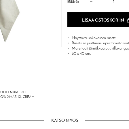
1
Määrä:
LISÄÄ OSTOSKORIIN
Näyttävä isokokoinen rusetti.
Rusetissa juuttinaru ripustamista var
Materiaali jämäkkää puuvillakangas
60 x 40 cm.
TUOTENUMERO:
BOW-XMAS-XL-CREAM
KATSO MYÖS