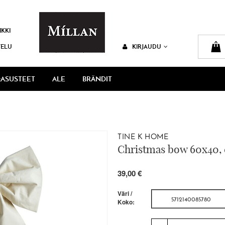
IKKI
VELU
KIRJAUDU
ASUSTEET
ALE
BRÄNDIT
TINE K HOME
Christmas bow 60x40,
39,00 €
Väri /
5712140085780
Koko: