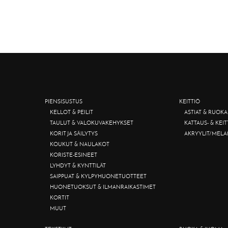
PIENSISUSTUS
KEITTIÖ
KELLOT & PEILIT
ASTIAT & RUOKA
TAULUT & VALOKUVAKEHYKSET
KATTAUS- & KEI
KORIT JA SÄILYTYS
AKRYYLIT/MELA
KOUKUT & NAULAKOT
KORISTE-ESINEET
LYHDYT & KYNTTILÄT
SAIPPUAT & KYLPYHUONETUOTTEET
HUONETUOKSUT & ILMANRAIKASTIMET
KORTIT
MUUT