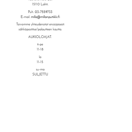
15110 Lahti.
Puh.
03-7559733
E-mail.
milla@millanputiikki.fi
Toivomme yhteydenotot ensisijaisesti
sähköpostitse/palautteen kautta.
AUKIOLOAJAT:
ti-pe
11-18
la
11-15
su-ma
SULJETTU