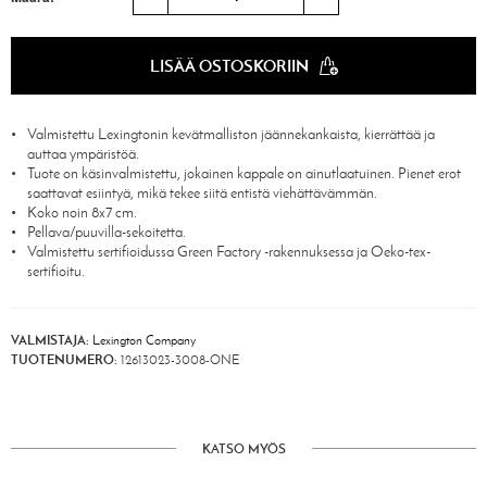
LISÄÄ OSTOSKORIIN
Valmistettu Lexingtonin kevätmalliston jäännekankaista, kierrättää ja
auttaa ympäristöä.
Tuote on käsinvalmistettu, jokainen kappale on ainutlaatuinen. Pienet erot
saattavat esiintyä, mikä tekee siitä entistä viehättävämmän.
Koko noin 8x7 cm.
Pellava/puuvilla-sekoitetta.
Valmistettu sertifioidussa Green Factory -rakennuksessa ja Oeko-tex-
sertifioitu.
VALMISTAJA:
Lexington Company
TUOTENUMERO:
12613023-3008-ONE
KATSO MYÖS