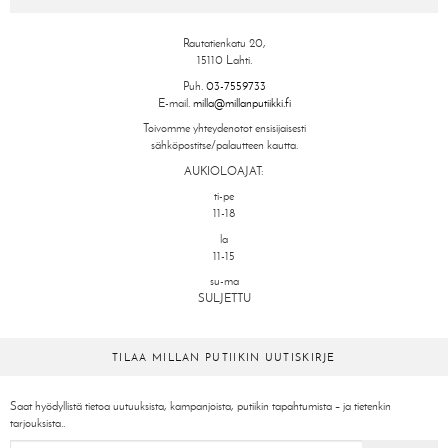
Rautatienkatu 20,
15110 Lahti.
Puh.
03-7559733
E-mail.
milla@millanputiikki.fi
Toivomme yhteydenotot ensisijaisesti
sähköpostitse/palautteen kautta.
AUKIOLOAJAT:
ti-pe
11-18
la
11-15
su-ma
SULJETTU
TILAA MILLAN PUTIIKIN UUTISKIRJE
Saat hyödyllistä tietoa uutuuksista, kampanjoista, putiikin tapahtumista – ja tietenkin
tarjouksista..