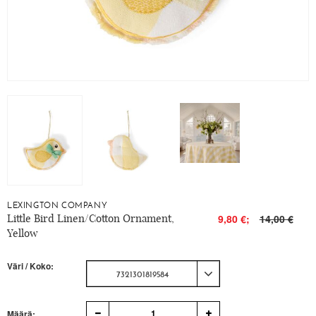
LEXINGTON COMPANY
Little Bird Linen/Cotton Ornament,
9,80 €;
14,00 €
Yellow
Väri / Koko:
7321301819584
1
Määrä: