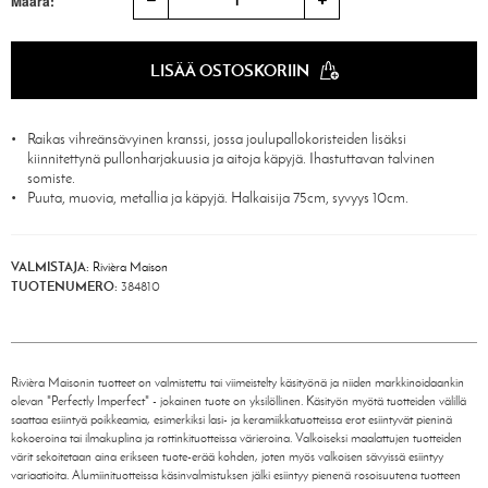
Määrä:
LISÄÄ OSTOSKORIIN
Raikas vihreänsävyinen kranssi, jossa joulupallokoristeiden lisäksi
kiinnitettynä pullonharjakuusia ja aitoja käpyjä. Ihastuttavan talvinen
somiste.
Puuta, muovia, metallia ja käpyjä. Halkaisija 75cm, syvyys 10cm.
VALMISTAJA:
Rivièra Maison
TUOTENUMERO:
384810
Rivièra Maisonin tuotteet on valmistettu tai viimeistelty käsityönä ja niiden markkinoidaankin
olevan "Perfectly Imperfect" - jokainen tuote on yksilöllinen. Käsityön myötä tuotteiden välillä
saattaa esiintyä poikkeamia, esimerkiksi lasi- ja keramiikkatuotteissa erot esiintyvät pieninä
kokoeroina tai ilmakuplina ja rottinkituotteissa värieroina. Valkoiseksi maalattujen tuotteiden
värit sekoitetaan aina erikseen tuote-erää kohden, joten myös valkoisen sävyissä esiintyy
variaatioita. Alumiinituotteissa käsinvalmistuksen jälki esiintyy pienenä rosoisuutena tuotteen