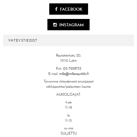
FACEBOOK
INSTAGRAM
YHTEYSTIEDOT
Rautatienkatu 20,
15110 Lahti.
Puh.
03-7559733
E-mail.
milla@millanputiikki.fi
Toivomme yhteydenotot ensisijaisesti
sähköpostitse/palautteen kautta.
AUKIOLOAJAT:
ti-pe
11-18
la
11-15
su-ma
SULJETTU