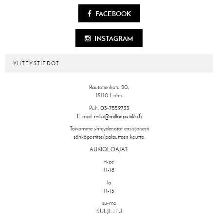
FACEBOOK
INSTAGRAM
YHTEYSTIEDOT
Rautatienkatu 20,
15110 Lahti.
Puh.
03-7559733
E-mail.
milla@millanputiikki.fi
Toivomme yhteydenotot ensisijaisesti
sähköpostitse/palautteen kautta.
AUKIOLOAJAT:
ti-pe
11-18
la
11-15
su-ma
SULJETTU