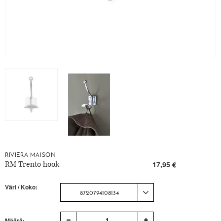
RIVIÈRA MAISON
RM Trento hook
17,95 €
Väri / Koko:
8720794108134
1
Määrä: