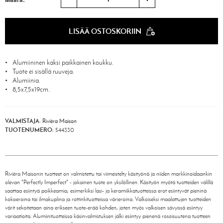
LISÄÄ OSTOSKORIIN
Alumiininen kaksi paikkainen koukku.
Tuote ei sisällä ruuveja.
Alumiinia.
8,5x7,5x19cm.
VALMISTAJA:
Rivièra Maison
TUOTENUMERO:
544330
Rivièra Maisonin tuotteet on valmistettu tai viimeistelty käsityönä ja niiden markkinoidaankin
olevan "Perfectly Imperfect" - jokainen tuote on yksilöllinen. Käsityön myötä tuotteiden välillä
saattaa esiintyä poikkeamia, esimerkiksi lasi- ja keramiikkatuotteissa erot esiintyvät pieninä
kokoeroina tai ilmakuplina ja rottinkituotteissa värieroina. Valkoiseksi maalattujen tuotteiden
värit sekoitetaan aina erikseen tuote-erää kohden, joten myös valkoisen sävyissä esiintyy
variaatioita. Alumiinituotteissa käsinvalmistuksen jälki esiintyy pienenä rosoisuutena tuotteen