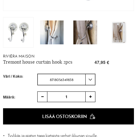
RIVIÈRA MAISON
Tremont house curtain hook 2pcs
47,95 €
Väri / Koko:
8718056349838
1
Määrä:
LISÄÄ OSTOSKORIIN
Tyylikäs ja ajaton tapa kietaista verhot ikkunan sivuille.