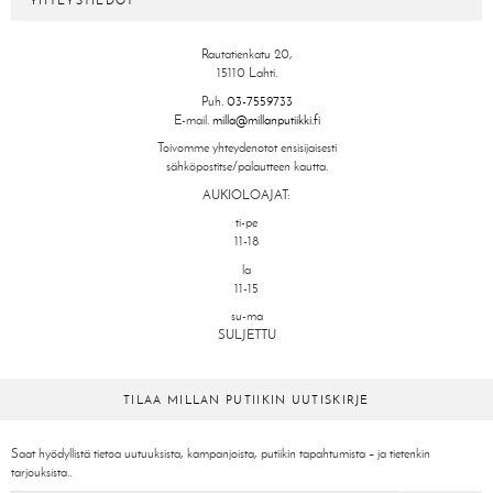
YHTEYSTIEDOT
Rautatienkatu 20,
15110 Lahti.
Puh.
03-7559733
E-mail.
milla@millanputiikki.fi
Toivomme yhteydenotot ensisijaisesti
sähköpostitse/palautteen kautta.
AUKIOLOAJAT:
ti-pe
11-18
la
11-15
su-ma
SULJETTU
TILAA MILLAN PUTIIKIN UUTISKIRJE
Saat hyödyllistä tietoa uutuuksista, kampanjoista, putiikin tapahtumista – ja tietenkin
tarjouksista..