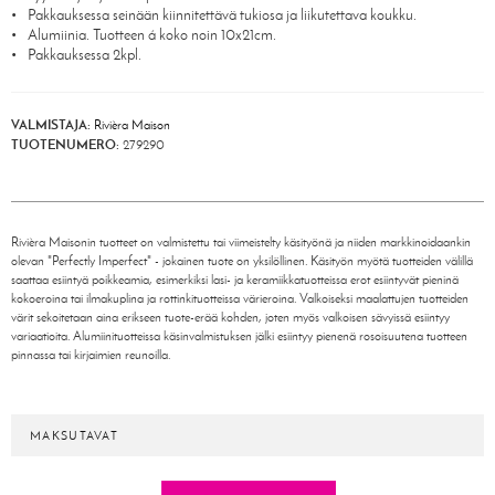
Pakkauksessa seinään kiinnitettävä tukiosa ja liikutettava koukku.
Alumiinia. Tuotteen á koko noin 10x21cm.
Pakkauksessa 2kpl.
VALMISTAJA:
Rivièra Maison
TUOTENUMERO:
279290
Rivièra Maisonin tuotteet on valmistettu tai viimeistelty käsityönä ja niiden markkinoidaankin
olevan "Perfectly Imperfect" - jokainen tuote on yksilöllinen. Käsityön myötä tuotteiden välillä
saattaa esiintyä poikkeamia, esimerkiksi lasi- ja keramiikkatuotteissa erot esiintyvät pieninä
kokoeroina tai ilmakuplina ja rottinkituotteissa värieroina. Valkoiseksi maalattujen tuotteiden
värit sekoitetaan aina erikseen tuote-erää kohden, joten myös valkoisen sävyissä esiintyy
variaatioita. Alumiinituotteissa käsinvalmistuksen jälki esiintyy pienenä rosoisuutena tuotteen
pinnassa tai kirjaimien reunoilla.
MAKSUTAVAT