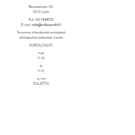
Rautatienkatu 20,
15110 Lahti.
Puh.
03-7559733
E-mail.
milla@millanputiikki.fi
Toivomme yhteydenotot ensisijaisesti
sähköpostitse/palautteen kautta.
AUKIOLOAJAT:
ti-pe
11-18
la
11-15
su-ma
SULJETTU