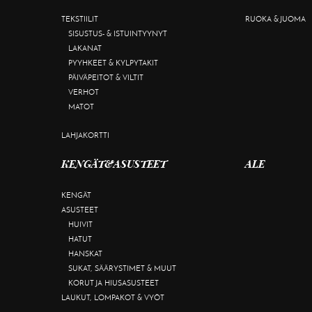
TEKSTIILIT
RUOKA & JUOMA
SISUSTUS- & ISTUINTYYNYT
LAKANAT
PYYHKEET & KYLPYTAKIT
PÄIVÄPEITOT & VILTIT
VERHOT
MATOT
LAHJAKORTTI
KENGÄT&ASUSTEET
ALE
KENGÄT
ASUSTEET
HUIVIT
HATUT
HANSKAT
SUKAT, SÄÄRYSTIMET & MUUT
KORUT JA HIUSASUSTEET
LAUKUT, LOMPAKOT & VYÖT