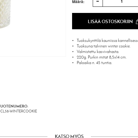
1
Määrä:
LISÄÄ OSTOSKORIIN
Tuoksukynttilä kauniissa kannellisessa
Tuoksuna talvinen winter cookie.
Valmistettu kasvivahasta.
220g. Purkin mitat 8,5x14 cm.
Paloaika n. 45 tuntia.
TUOTENUMERO:
PCL58-WINTERCOOKIE
KATSO MYÖS