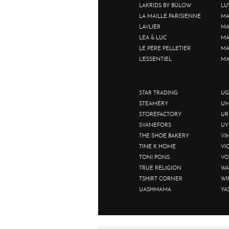
LAKRIDS BY BÜLOW
LU
LA MAILLE PARISIENNE
MA
LAVLIÉR
MA
LEA & LUC
MA
LE PÈRE PELLETIER
MA
L'ESSENTIEL
MA
STAR TRADING
UG
STEAMERY
UM
STOREFACTORY
UR
SVANEFORS
UY
THE SHOE BAKERY
VI
TINE K HOME
VI
TONI PONS
VO
TRUE RELIGION
WA
TSHIRT CORNER
WI
UASHMAMA
YA