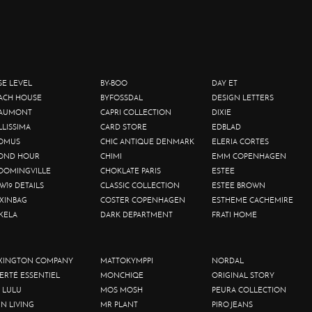
SE LEVEL
BY-BOO
DAY ET
ACH HOUSE
BYFOSSDAL
DESIGN LETTERS
AUMONT
CAPRI COLLECTION
DIXIE
LLISSIMA
CARD STORE
EDBLAD
OMUS
CHIC ANTIQUE DENMARK
ELERIA CORTES
OND HOUR
CHIMI
EMM COPENHAGEN
OOMINGVILLE
CHOKLATE PARIS
ESTEE
W19 DETAILS
CLASSIC COLLECTION
ESTEE BROWN
XINBAG
COSTER COPENHAGEN
ESTHEME CACHEMIRE
KELA
DARK DEPARTMENT
FRATI HOME
XINGTON COMPANY
MATTOKYMPPI
NORDAL
BERTÉ ESSENTIEL
MONCHIQE
ORIGINAL STORY
 LULU
MOS MOSH
PEURA COLLECTION
IN LIVING
MR PLANT
PIRO JEANS