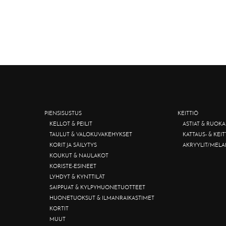
PIENSISUSTUS
KEITTIÖ
KELLOT & PEILIT
ASTIAT & RUOKA
TAULUT & VALOKUVAKEHYKSET
KATTAUS- & KEI
KORIT JA SÄILYTYS
AKRYYLIT/MELA
KOUKUT & NAULAKOT
KORISTE-ESINEET
LYHDYT & KYNTTILÄT
SAIPPUAT & KYLPYHUONETUOTTEET
HUONETUOKSUT & ILMANRAIKASTIMET
KORTIT
MUUT