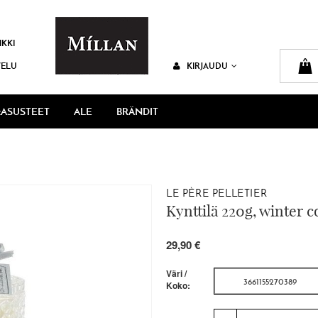
IKKI
VELU
KIRJAUDU
ASUSTEET
ALE
BRÄNDIT
LE PÈRE PELLETIER
Kynttilä 220g, winter 
29,90 €
Väri /
3661155270389
Koko: