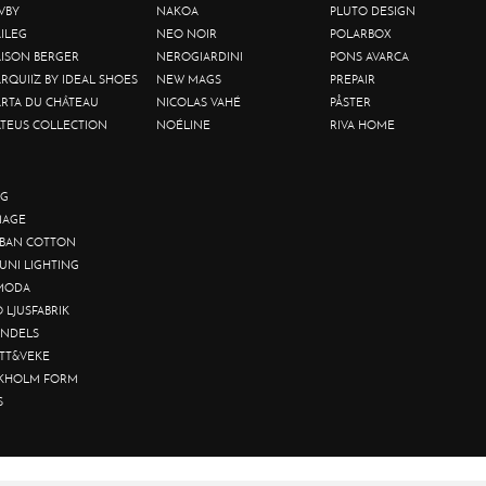
VBY
NAKOA
PLUTO DESIGN
ILEG
NEO NOIR
POLARBOX
ISON BERGER
NEROGIARDINI
PONS AVARCA
RQUIIZ BY IDEAL SHOES
NEW MAGS
PREPAIR
RTA DU CHÂTEAU
NICOLAS VAHÉ
PÅSTER
TEUS COLLECTION
NOÉLINE
RIVA HOME
G
AGE
BAN COTTON
UNI LIGHTING
MODA
O LJUSFABRIK
NDELS
TT&VEKE
KHOLM FORM
S