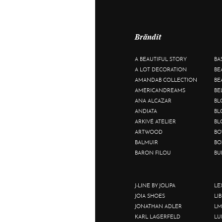
Brändit
A BEAUTIFUL STORY
BA
A LOT DECORATION
BE
AMANDAB COLLECTION
BE
AMERICANDREAMS
BE
ANA ALCAZAR
BL
ANDIATA
BL
ARKIVÉ ATELIER
BL
ARTWOOD
BO
BALMUIR
BO
BARON FILOU
BU
J-LINE BY JOLIPA
LE
JOIA SHOES
LI
JONATHAN ADLER
LM
KARL LAGERFELD
LU