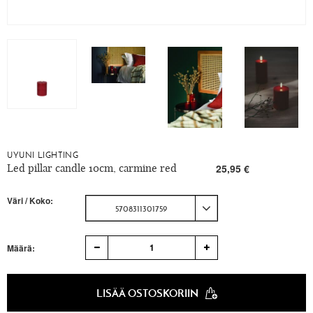
UYUNI LIGHTING
Led pillar candle 10cm, carmine red
25,95 €
Väri / Koko:
5708311301759
1
Määrä:
LISÄÄ OSTOSKORIIN