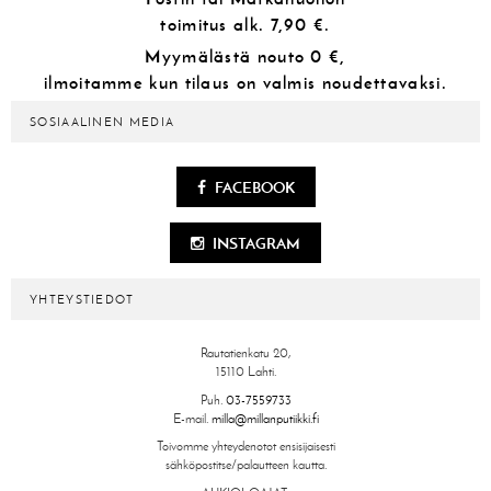
toimitus alk.
7,90 €.
Myymälästä
nouto 0 €,
ilmoitamme kun tilaus on valmis noudettavaksi.
SOSIAALINEN MEDIA
FACEBOOK
INSTAGRAM
YHTEYSTIEDOT
Rautatienkatu 20,
15110 Lahti.
Puh.
03-7559733
E-mail.
milla@millanputiikki.fi
Toivomme yhteydenotot ensisijaisesti
sähköpostitse/palautteen kautta.