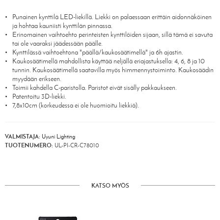
Punainen kynttilä LED-liekillä. Liekki on palaessaan erittäin aidonnäköinen
ja hohtaa kauniisti kynttilän pinnassa.
Erinomainen vaihtoehto perinteisten kynttilöiden sijaan, sillä tämä ei savuta
tai ole vaaraksi jäädessään päälle.
Kynttilässä vaihtoehtona "päällä/kaukosäätimellä" ja 6h ajastin.
Kaukosäätimellä mahdollista käyttää neljällä eriajastuksella: 4, 6, 8 ja 10
tunnin. Kaukosäätimellä saatavilla myös himmennystoiminto. Kaukosäädin
myydään erikseen.
Toimii kahdella C-paristolla. Paristot eivät sisälly pakkaukseen.
Patentoitu 3D-liekki.
7,8x10cm (korkeudessa ei ole huomioitu liekkiä).
VALMISTAJA:
Uyuni Lighting
TUOTENUMERO:
UL-PI-CR-C78010
KATSO MYÖS