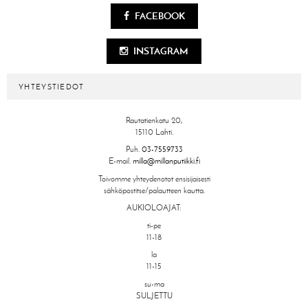
FACEBOOK
INSTAGRAM
YHTEYSTIEDOT
Rautatienkatu 20,
15110 Lahti.
Puh.
03-7559733
E-mail.
milla@millanputiikki.fi
Toivomme yhteydenotot ensisijaisesti
sähköpostitse/palautteen kautta.
AUKIOLOAJAT:
ti-pe
11-18
la
11-15
su-ma
SULJETTU