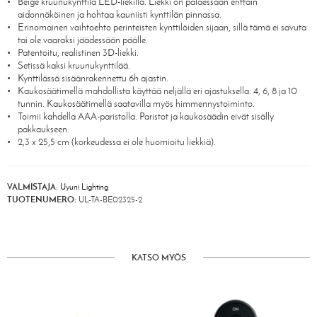
Beige kruunukynttilä LED-liekillä. Liekki on palaessaan erittäin
aidonnäköinen ja hohtaa kauniisti kynttilän pinnassa.
Erinomainen vaihtoehto perinteisten kynttilöiden sijaan, sillä tämä ei savuta
tai ole vaaraksi jäädessään päälle.
Patentoitu, realistinen 3D-liekki.
Setissä kaksi kruunukynttilää.
Kynttilässä sisäänrakennettu 6h ajastin.
Kaukosäätimellä mahdollista käyttää neljällä eri ajastuksella: 4, 6, 8 ja 10
tunnin. Kaukosäätimellä saatavilla myös himmennystoiminto.
Toimii kahdella AAA-paristolla. Paristot ja kaukosäädin eivät sisälly
pakkaukseen.
2,3 x 25,5 cm (korkeudessa ei ole huomioitu liekkiä).
VALMISTAJA:
Uyuni Lighting
TUOTENUMERO:
UL-TA-BE02325-2
KATSO MYÖS