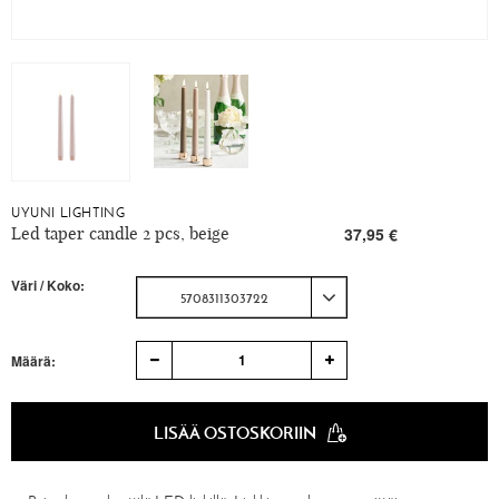
UYUNI LIGHTING
Led taper candle 2 pcs, beige
37,95 €
Väri / Koko:
5708311303722
1
Määrä:
LISÄÄ OSTOSKORIIN