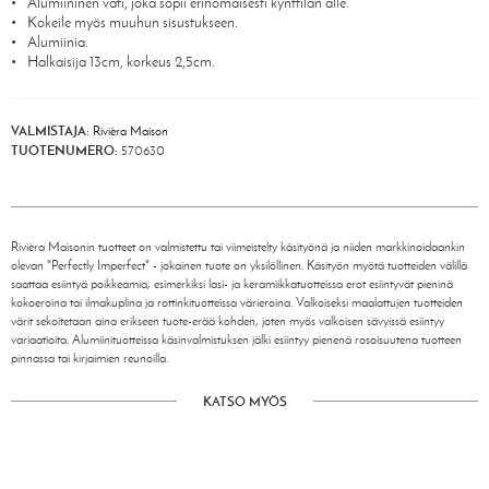
Alumiininen vati, joka sopii erinomaisesti kynttilän alle.
Kokeile myös muuhun sisustukseen.
Alumiinia.
Halkaisija 13cm, korkeus 2,5cm.
VALMISTAJA:
Rivièra Maison
TUOTENUMERO:
570630
Rivièra Maisonin tuotteet on valmistettu tai viimeistelty käsityönä ja niiden markkinoidaankin
olevan "Perfectly Imperfect" - jokainen tuote on yksilöllinen. Käsityön myötä tuotteiden välillä
saattaa esiintyä poikkeamia, esimerkiksi lasi- ja keramiikkatuotteissa erot esiintyvät pieninä
kokoeroina tai ilmakuplina ja rottinkituotteissa värieroina. Valkoiseksi maalattujen tuotteiden
värit sekoitetaan aina erikseen tuote-erää kohden, joten myös valkoisen sävyissä esiintyy
variaatioita. Alumiinituotteissa käsinvalmistuksen jälki esiintyy pienenä rosoisuutena tuotteen
pinnassa tai kirjaimien reunoilla.
KATSO MYÖS