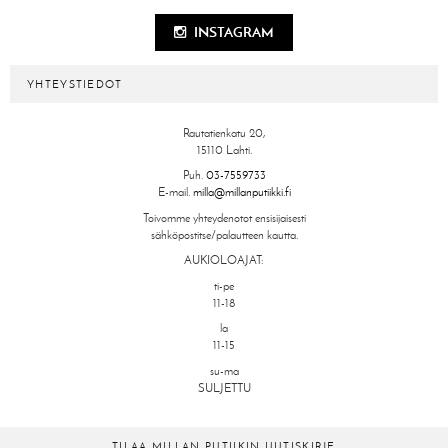
INSTAGRAM
YHTEYSTIEDOT
Rautatienkatu 20,
15110 Lahti.
Puh.
03-7559733
E-mail.
milla@millanputiikki.fi
Toivomme yhteydenotot ensisijaisesti
sähköpostitse/palautteen kautta.
AUKIOLOAJAT:
ti-pe
11-18
la
11-15
su-ma
SULJETTU
TILAA MILLAN PUTIIKIN UUTISKIRJE