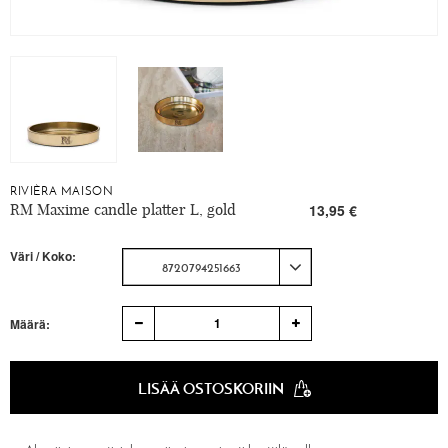
RIVIÈRA MAISON
RM Maxime candle platter L, gold
13,95 €
Väri / Koko:
8720794251663
1
Määrä:
LISÄÄ OSTOSKORIIN