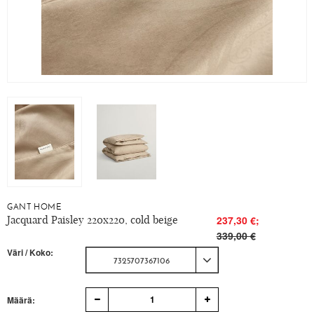
GANT HOME
Jacquard Paisley 220x220, cold beige
237,30 €;
339,00 €
Väri / Koko:
7325707367106
1
Määrä: