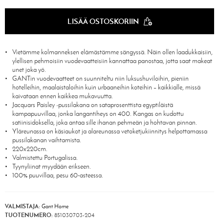
LISÄÄ OSTOSKORIIN
Vietämme kolmanneksen elämästämme sängyssä. Näin ollen laadukkaisiin,
ylellisen pehmoisiin vuodevaatteisiin kannattaa panostaa, jotta saat makeat
unet joka yö.
GANTin vuodevaatteet on suunniteltu niin luksushuviloihin, pieniin
hotelleihin, maalaistaloihin kuin urbaaneihin koteihin – kaikkialle, missä
kaivataan ennen kaikkea mukavuutta.
Jacquars Paisley ‑pussilakana on sataprosenttista egyptiläistä
kampapuuvillaa, jonka langantiheys on 400. Kangas on kudottu
satiinisidoksella, joka antaa sille ihanan pehmeän ja hohtavan pinnan.
Yläreunassa on käsiaukot ja alareunassa vetoketjukiinnitys helpottamassa
pussilakanan vaihtamista.
220x220cm.
Valmistettu Portugalissa.
Tyynyliinat myydään erikseen.
100% puuvillaa, pesu 60-asteessa.
VALMISTAJA:
Gant Home
TUOTENUMERO:
851030703-204