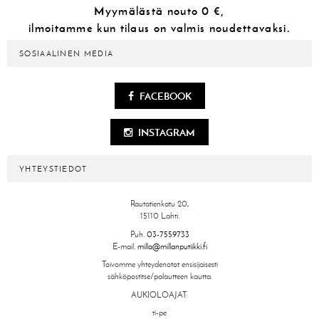
Myymälästä
nouto 0 €,
ilmoitamme kun tilaus on valmis noudettavaksi.
SOSIAALINEN MEDIA
FACEBOOK
INSTAGRAM
YHTEYSTIEDOT
Rautatienkatu 20,
15110 Lahti.
Puh.
03-7559733
E-mail.
milla@millanputiikki.fi
Toivomme yhteydenotot ensisijaisesti
sähköpostitse/palautteen kautta.
AUKIOLOAJAT:
ti-pe