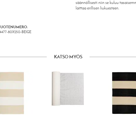
säännöllisesti niin se kuluu tasaisem
laittaa erillisen liukuesteen.
TUOTENUMERO:
14477-80X250-BEIGE
KATSO MYÖS