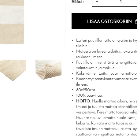
1
Määrä:
LISÄÄ OSTOSKORIIN
Laituri puuvillamatto on ajaton ja ty
tiloihin.
Matossa on leveä raidoitus, joka an
raikkaan ilmeen.
Puuvilla on miellyttävä ja hengittävä
valinta kotiin ja mökille.
Kaksivärinen Laituri puuvillamatto 
Käännetyt päätykantit viimeistelevä
ilmeen.
80x250cm.
100% puuvillaa.
HOITO:
Huolla mattoa oikein, niin s
Imuroi ja tuuleta mattoa säännöllises
vesipestävä. Pese matto tasossa viile
Huuhtele puuvillamatto huolellisesti
kirkasta. Kuivata matto tasossa auri
tavallista imurin mattosuulaketta, py
saattavat vahingoittaa maton pinta