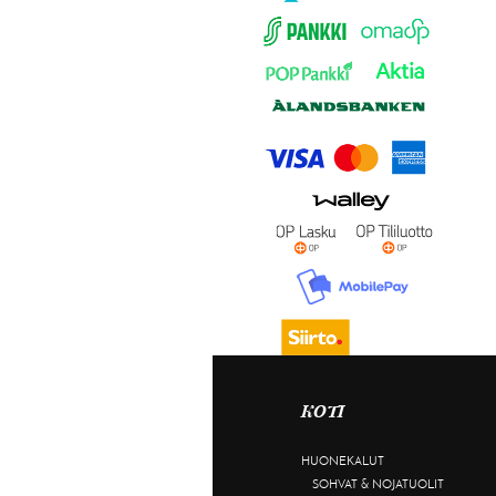
KOTI
HUONEKALUT
SOHVAT & NOJATUOLIT