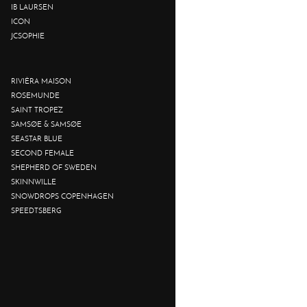
IB LAURSEN
ICON
JCSOPHIE
RIVIÈRA MAISON
ROSEMUNDE
SAINT TROPEZ
SAMSØE & SAMSØE
SEASTAR BLUE
SECOND FEMALE
SHEPHERD OF SWEDEN
SKINNWILLE
SNOWDROPS COPENHAGEN
SPEEDTSBERG