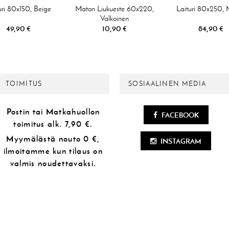
uri 80x150, Beige
Maton Liukueste 60x220,
Laituri 80x250, 
Valkoinen
49,90 €
10,90 €
84,90 €
TOIMITUS
SOSIAALINEN MEDIA
Postin tai Matkahuollon
FACEBOOK
toimitus alk.
7,90 €.
Myymälästä
nouto 0 €,
INSTAGRAM
ilmoitamme kun tilaus on
valmis noudettavaksi.