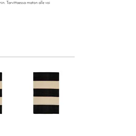
min. Tarvittaessa maton alle voi