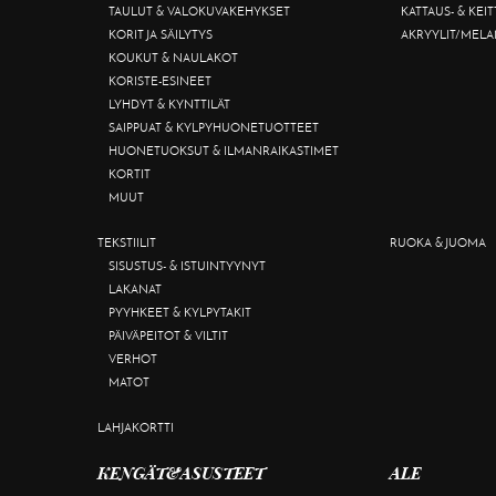
TAULUT & VALOKUVAKEHYKSET
KATTAUS- & KEI
KORIT JA SÄILYTYS
AKRYYLIT/MELA
KOUKUT & NAULAKOT
KORISTE-ESINEET
LYHDYT & KYNTTILÄT
SAIPPUAT & KYLPYHUONETUOTTEET
HUONETUOKSUT & ILMANRAIKASTIMET
KORTIT
MUUT
TEKSTIILIT
RUOKA & JUOMA
SISUSTUS- & ISTUINTYYNYT
LAKANAT
PYYHKEET & KYLPYTAKIT
PÄIVÄPEITOT & VILTIT
VERHOT
MATOT
LAHJAKORTTI
KENGÄT&ASUSTEET
ALE