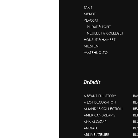
TAKIT
MEKOT
YLÄOSAT
PAIDAT & TOPIT
NEULEET & COLLEGET
HOUSUT & HAMEET
MIESTEN
VAATEHUOLTO
Brändit
A BEAUTIFUL STORY
BA
A LOT DECORATION
BE
AMANDAB COLLECTION
BE
AMERICANDREAMS
BE
ANA ALCAZAR
BL
ANDIATA
BL
ARKIVÉ ATELIER
BL