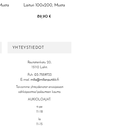
Musta
Laituri 100x200, Musta
89,90 €
YHTEYSTIEDOT
Rautatienkatu 20,
15110 Lahti.
Puh.
03-7559733
E-mail.
milla@millanputiikki.fi
Toivomme yhteydenotot ensisijaisesti
sähköpostitse/palautteen kautta.
AUKIOLOAJAT:
ti-pe
11-18
la
11-15