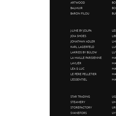
ARTWOOD
BO
BALMUIR
BO
BARON FILOU
BU
J-LINE BY JOLIPA
LE
JOIA SHOES
LI
JONATHAN ADLER
LM
KARL LAGERFELD
LU
LAKRIDS BY BÜLOW
LU
LA MAILLE PARISIENNE
MA
LAVLIÉR
MA
LEA & LUC
MA
LE PÈRE PELLETIER
MA
L'ESSENTIEL
MA
STAR TRADING
UG
STEAMERY
UM
STOREFACTORY
UR
SVANEFORS
UY