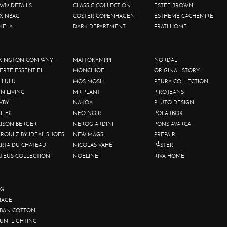
W19 DETAILS
CLASSIC COLLECTION
ESTEE BROWN
XINBAG
COSTER COPENHAGEN
ESTHEME CACHEMIRE
KELA
DARK DEPARTMENT
FRATI HOME
XINGTON COMPANY
MATTOKYMPPI
NORDAL
BERTÉ ESSENTIEL
MONCHIQE
ORIGINAL STORY
 LULU
MOS MOSH
PEURA COLLECTION
IN LIVING
MR PLANT
PIRO JEANS
VBY
NAKOA
PLUTO DESIGN
ILEG
NEO NOIR
POLARBOX
ISON BERGER
NEROGIARDINI
PONS AVARCA
RQUIIZ BY IDEAL SHOES
NEW MAGS
PREPAIR
RTA DU CHÂTEAU
NICOLAS VAHÉ
PÅSTER
TEUS COLLECTION
NOÉLINE
RIVA HOME
G
AGE
BAN COTTON
UNI LIGHTING