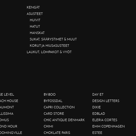
KENGÄT
ASUSTEET
HUIVIT
HATUT
HANSKAT
SUKAT, SÄÄRYSTIMET & MUUT
KORUT JA HIUSASUSTEET
LAUKUT, LOMPAKOT & VYÖT
SE LEVEL
BY-BOO
DAY ET
ACH HOUSE
BYFOSSDAL
DESIGN LETTERS
AUMONT
CAPRI COLLECTION
DIXIE
LLISSIMA
CARD STORE
EDBLAD
OMUS
CHIC ANTIQUE DENMARK
ELERIA CORTES
OND HOUR
CHIMI
EMM COPENHAGEN
OOMINGVILLE
CHOKLATE PARIS
ESTEE