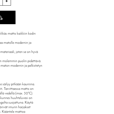
ylikäs matto kaikkiin kodin
taa matolle modernin ja
 materiaali, joten se on hyvä
on molemmin puolin pidettävä.
t maton modernin ja pelkistetyn
e säilyy pitkään kauniina.
ti. Tarvittaessa matto on
ällä vedellä (max. 30°C).
, kunnes huuhteluvesi on
ngolta suojattuna. Käytä
örivät imurin harjakset
a. Kääntele mattoa