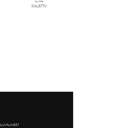
su-ma
SULJETTU
ILUVÄLINEET