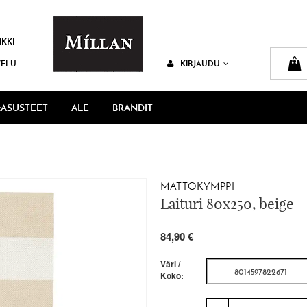
IKKI
VELU
KIRJAUDU
ASUSTEET
ALE
BRÄNDIT
MATTOKYMPPI
Laituri 80x250, beige
84,90 €
Väri /
8014597822671
Koko: