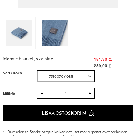
Mohair blanket, sky blue
181,30 €;
259,00 €
Väri / Koko:
7350070410555
1
Määrä:
LISÄÄ OSTOSKORIIN
Ruotsalaisen Stackelbergsin korkealaatuiset mohairpeitot ovat parhaiden