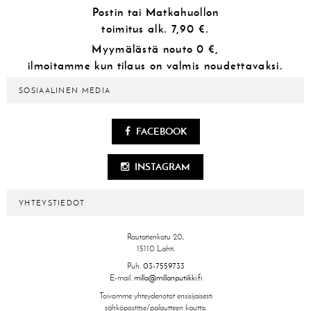
Postin tai Matkahuollon
toimitus alk.
7,90 €.
Myymälästä
nouto 0 €,
ilmoitamme kun tilaus on valmis noudettavaksi.
SOSIAALINEN MEDIA
FACEBOOK
INSTAGRAM
YHTEYSTIEDOT
Rautatienkatu 20,
15110 Lahti.
Puh.
03-7559733
E-mail.
milla@millanputiikki.fi
Toivomme yhteydenotot ensisijaisesti
sähköpostitse/palautteen kautta.