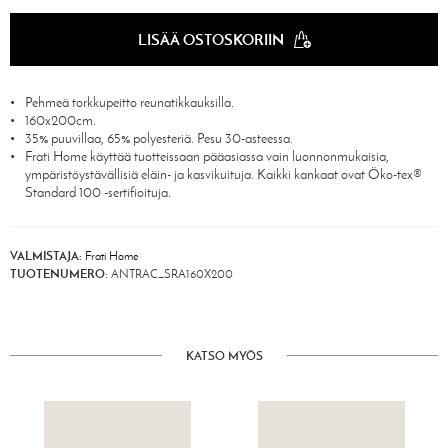
LISÄÄ OSTOSKORIIN
Pehmeä torkkupeitto reunatikkauksilla.
160x200cm.
35% puuvillaa, 65% polyesteriä. Pesu 30-asteessa.
Frati Home käyttää tuotteissaan pääasiassa vain luonnonmukaisia,
ympäristöystävällisiä eläin- ja kasvikuituja. Kaikki kankaat ovat Öko-tex®
Standard 100 -sertifioituja.
VALMISTAJA:
Frati Home
TUOTENUMERO:
ANTRAC_SRA160X200
KATSO MYÖS