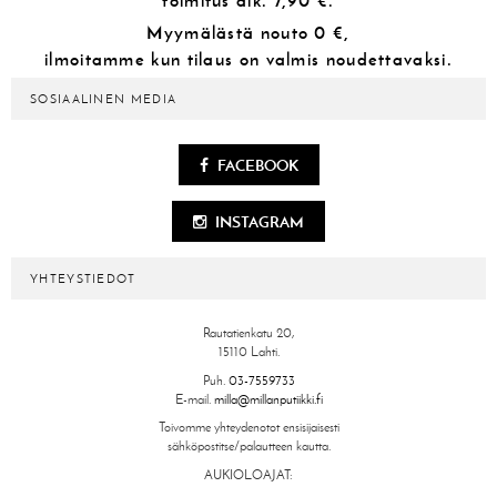
toimitus alk.
7,90 €.
Myymälästä
nouto 0 €,
ilmoitamme kun tilaus on valmis noudettavaksi.
SOSIAALINEN MEDIA
FACEBOOK
INSTAGRAM
YHTEYSTIEDOT
Rautatienkatu 20,
15110 Lahti.
Puh.
03-7559733
E-mail.
milla@millanputiikki.fi
Toivomme yhteydenotot ensisijaisesti
sähköpostitse/palautteen kautta.
AUKIOLOAJAT: