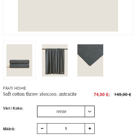
FRATI HOME
Soft cotton throw 160x200, antracite
74,50 €;
149,00 €
Väri / Koko:
193559
1
Määrä: