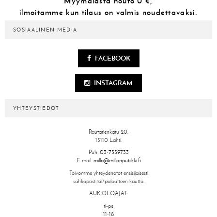
Myymälästä
nouto 0 €,
ilmoitamme kun tilaus on valmis noudettavaksi.
SOSIAALINEN MEDIA
FACEBOOK
INSTAGRAM
YHTEYSTIEDOT
Rautatienkatu 20,
15110 Lahti.
Puh.
03-7559733
E-mail.
milla@millanputiikki.fi
Toivomme yhteydenotot ensisijaisesti
sähköpostitse/palautteen kautta.
AUKIOLOAJAT:
ti-pe
11-18