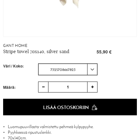
GANT HOME
Stripe towel 70x140, silver sand
55,90 €
Väri / Koko:
7325708667823
1
Määrä:
LISÄÄ OSTOSKORIIN
Luomupuuvillasta valmistettu pehmeä kylpypyyhe.
Pyyhkeessä ripustuslenkki.
70x140cm.